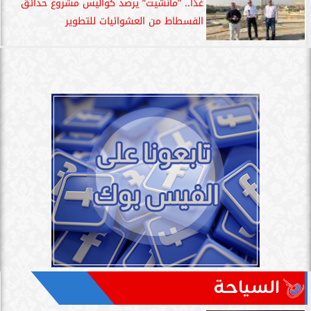
غدًا.. ”مانشيت” يرصد كواليس مشروع حدائق
الفسطاط من العشوائيات للتطوير
السياحة