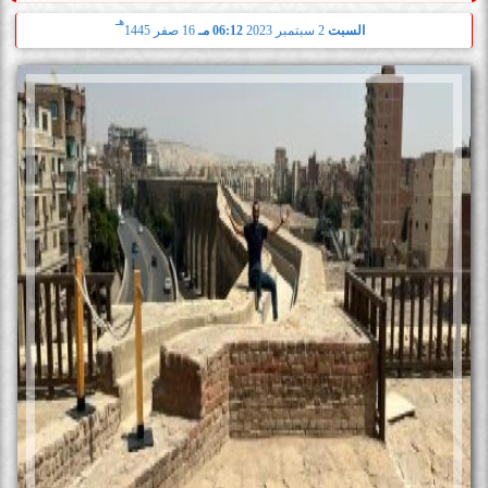
هـ
السبت
2 سبتمبر 2023
06:12 مـ
16 صفر 1445