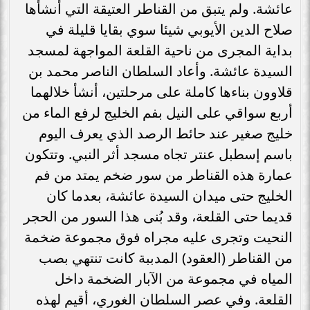
عائشة. ولم يتبق من القناطر العتيقة التي أنشأها
صلاح الدين الأيوبي شيئا سوي بقايا قليلة في
بداية المجرى من ناحية القلعة المواجهة لمسجد
السيدة عائشة. وأعاد السلطان الناصر محمد بن
قلاوون بناءها كاملة على مرحلتين، أنشأ خلالهما
أربع سواقي على النيل بفم الخليج لرفع الماء من
خليج صغير عند حائط الرصد الذي يعرف اليوم
باسم إسطبل عنتر تجاه مسجد أثر النبي. وتتكون
عمارة هذه القناطر من سور ضخم يمتد من فم
الخليج حتى ميدان السيدة عائشة، بعدما كان
قديما حتى القلعة، وقد بُنى هذا السور من الحجر
النحيت وتجرى عليه مجراه فوق مجموعة ضخمة
من القناطر (العقود) المدببة كانت تنتهي بصب
المياه في مجموعة من الآبار الضخمة داخل
القلعة. وفي عصر السلطان الغوري، أقيم لهذه