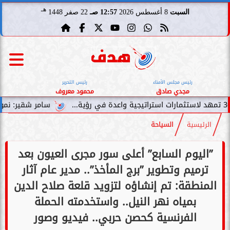
هـ
السبت
8 أغسطس 2026
12:57 صـ
22 صفر 1448
رئيس مجلس الأمناء
رئيس التحرير
مجدي صادق
محمود معروف
سامر شقير: نمو صناديق الاستثمار الخاصة دليل 
الرئيسية
السياحة
”اليوم السابع” أعلى سور مجرى العيون بعد
ترميم وتطوير ”برج المأخذ”.. مدير عام آثار
المنطقة: تم إنشاؤه لتزويد قلعة صلاح الدين
بمياه نهر النيل.. واستخدمته الحملة
الفرنسية كحصن حربي.. فيديو وصور