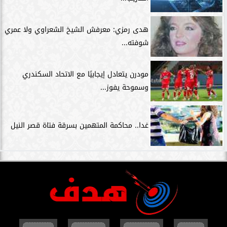
هدى رمزي: معرفش الشيخ الشعراوي ولا عمري
شوفته...
مودرن يتعادل إيجابيًا مع الاتحاد السكندري
وسموحة يفوز...
غدا.. محاكمة المتهمين بسرقة فتاة قصر النيل