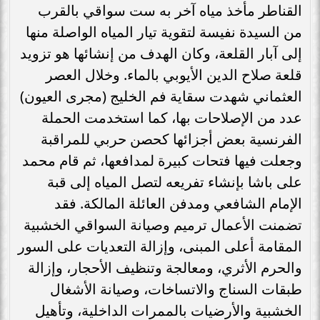
القناطر مأخذ مياه آخر به ست سواقي بالقرب
من السيدة نفيسة لتقوية تيار المياه الواصلة منها
إلى آبار القلعة، وكان الهدف من إنشائها هو تزويد
قلعة صلاح الدين الأيوبي بالماء. وخلال العصر
العثماني شهدت سقاية فم الخليج (مجرى العيون)
عدد من الإصلاحات بها، كما استخدمت الحملة
الفرنسية بعض أجزائها كحصن حربي للمراقبة
وجعلت فيها فتحات كبيرة لمدافعها، ثم قام محمد
على باشا بإنشاء تفريعه لتصل المياه إلى قبة
الإمام الشافعي ومدفن العائلة المالكة. فقد
تضمنت الأعمال ترميم وصيانة السواقي الخشبية
المقامة أعلى المبنى، وإزالة التعديات على السور
والحرم الأثري، ومعالجة وتنظيف الأحجار، وإزالة
طبقات السناج والاتساخات، وصيانة الأشغال
الخشبية والأرضيات بالممرات الداخلية، وتأهيل