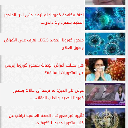
لجنة مكافحة كورونا: لم نرصد حتى الآن المتحور
الجديد بمصر.. ولا داعي...
متحور كورونا الجديد EG.5.. تعرف على الأعراض
وطرق العلاج
هل تختلف أعراض الإصابة بمتحور كورونا إيريس
عن المتحورات السابقة؟
عوض تاج الدين: لم نرصد أى حالات بمتحور
كورونا الجديد والطب الوقائى...
تأثيره غير معروف.. الصحة العالمية تراقب عن
كثب متحورا جديدا لـ ”كوفيد-...