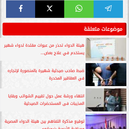
موضوعات متعلقة
هيئة الدواء تحذر من عبوات مقلدة لدواء شهير
يستخدم في علاج بعض...
ضبط صاحب صيدلية شهيرة بالمنصورة لإتجاره
في العقاقير المخدرة
انتهاء ورشة عمل حول تقييم الشوائب وبقايا
المذيبات فى المستحضرات الصيدلية
توقيع مذكرة التفاهم بين هيئة الدواء المصرية
ومراقبة الأدوية بزيمبابوي