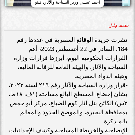
أحمد عيسي وزير السياحة والآثار، فيتو
محمد جلال
نشرت جريدة الوقائع المصرية في عددها رقم
184، الصادر في 22 أغسطس 2023، أهم
القرارات الحكومية اليوم، أبرزها قرارات وزارة
السياحة والآثار، والهيئة العامة للرقابة المالية،
وهيئة الدواء المصرية.
-قرار وزارة السياحة والآثار رقم ٢١٩ لسنة ٢٠٢٣،
بشأن إخضاع المسطح البالغ مساحته (١ف، ١٨ط،
٣س) الكائن بتل آثار كوم الضباع، مركز أبو حمص
بمحافظة البحيرة، والموضح الحدود والمعالم
بالمـذكرة
الإيضاحية والخريطة المساحية وكشف الإحداثيات