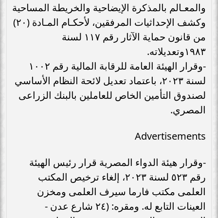
والمعـالم بالمذكرة الإيضاحية والخريطة المساحية
وكشف الإحداثيات المرفقين، لأحكـام المـادة (٢٠)
من قانون حماية الآثار رقم ۱۱۷ لسنة
١٩٨٣وتعديلاته.
-وقرار الهيئة العامة للرقابة المالية رقم ١٠٠٢
لسنة ٢٠٢٣، باعتماد تعديل لائحة النظام الأساسي
لصندوق التأمين الخاص للعاملين بالبنك الزراعى
المصري.
Advertisements
-وقرار هيئة الدواء المصرية قرار رئيس الهيئة
رقم ٥٢٣ لسنة ٢٠٢٣، إلغاء ترخيص المكتب
العلمى مكتب فارما سيرف العلمى ومخزن
العينات التابع له. ومقره: (٢٤ شارع عدن -