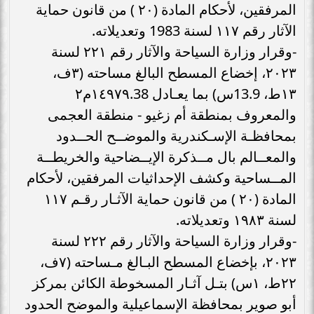
المرفقين، لأحكام المادة (٢٠ ) من قانون حماية
الآثار رقم ١١٧ لسنة 1983 وتعديلاته.
-وقرار وزارة السياحة والآثار رقم ٢٢١ لسنة
٢٠٢٣، إخضاع المسطح البالغ مساحته (٣ف،
١٣ط، 13.9س) بما يعـادل ١٤٩٧٩.38م٢
والمعروف بمنطقة أم زغيو - منطقة العجمى
بمحافظـة الإسـكندرية والموضــح الحــدود
والمعــالم بال مــذكرة الإيــضاحية والخريطــة
المــساحية وكشف الإحداثيات المرفقين، لأحكام
المادة (٢٠ ) من قانون حماية الآثـار رقـم ۱۱۷
لسنة ١٩٨٣ وتعديلاته.
-وقرار وزارة السياحة والآثار رقم ٢٢٢ لسنة
٢٠٢٣، بإخضاع المسطح البـالغ مـساحته (٧ف،
٢٢ط، ١س) بتـل آثـار المسخوطة الكائن بمركز
أبو صوير بمحافظة الإسماعيلية والموضح الحدود