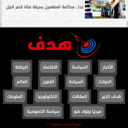
غدا.. محاكمة المتهمين بسرقة فتاة قصر النيل
الأخبار
السياسة
الاقتصاد
الرياضة
الحوادث
السياحة
الفنون
العالم
هدف الخير
المقالات
التكنولوجيا
المنوعات
ميديا وتوك شو
سياسة الخصوصية
جميع الحقوق محفوظة ©