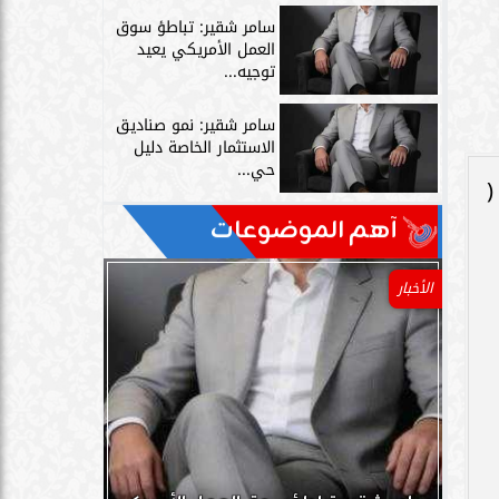
سامر شقير: تباطؤ سوق
العمل الأمريكي يعيد
توجيه...
سامر شقير: نمو صناديق
الاستثمار الخاصة دليل
حي...
(
آهم الموضوعات
الأخبار
 لمدة 6