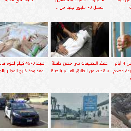
ة
بغسل 70 مليون جنيه من...
حبس سائق سيارة نقل 4 أيام
حفظ التحقيقات في مصرع طفلة
ضبط 4670 كيلو لحوم 
سرعة وصدم
سقطت من الطابق العاشر بالجيزة
ومذبوحة خارج المجازر بالج