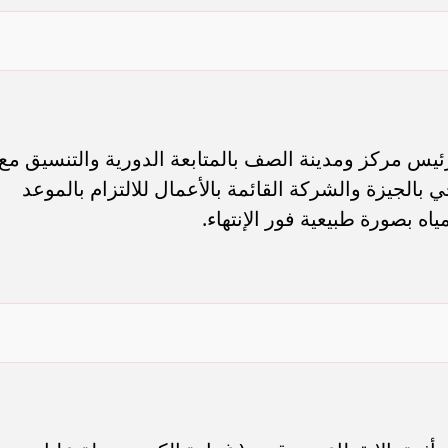
سامر شقير: ارتفاع استثمارات البنو
ات الأوروبية تفتح باباً
السعودية يعكس متانة السيولة ويع
ر في الطاقة السعودية
الاستقرار المالي
ئيس مركز ومدينة الصف بالمتابعة الدورية والتنسيق مع
لجيزة والشركة القائمة بالأعمال للالتزام بالموعد
اه بصورة طبيعية فور الإنتهاء.