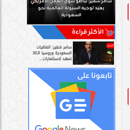
ك
سامر شقير: تباطؤ سوق العمل الأمريكي
زز
يعيد توجيه السيولة العالمية نحو
سامر شقير: 
السعودية
دليل حي
الأكثر قراءة
الأخبار
سامر شقير: اتفاقيات
السعودية وروسيا الـ30
تمهد لاستثمارات...