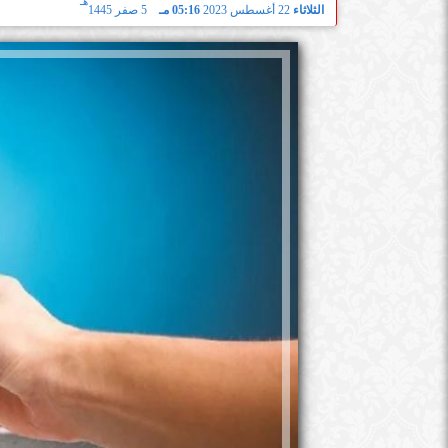
هـ
الثلاثاء
22 أغسطس 2023
05:16 مـ
5 صفر 1445