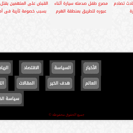
 حادث تصادم
مصرع طفل صدمته سيارة أثناء
القبض على المتهمين بقتل 
ة
عبوره للطريق بمنطقة الهرم
بسبب خصومة ثأرية فى أط
الأخبار
السياسة
الاقتصاد
الريا
العالم
هدف الخير
المقالات
الت
سياسة ال
جميع الحقوق محفوظة ©