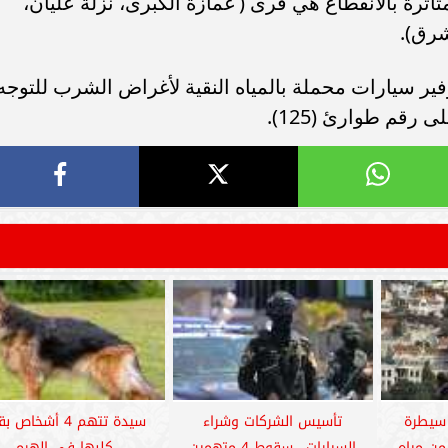
ثرة بالانقطاع هي قرى ( غمازة الكبرى، نزلة عليان،
شرق).
ر سيارات محملة بالمياه النقية لأغراض الشرب للتوجه
رقم طوارئ (125).
سيطرة
تأسيس الشركات وشراء
سيدة تتهم 4 أشخاص 
 على 80 % من مياه
السيارات.. سقوط 4 متهمين
كلبها في الهرم