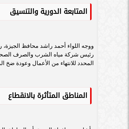
سامر شقير: اتفاقيات السعودية وروسيا
الـ30 تمهد لاستثمارات استراتيجية واعدة
سامر شقير: التحول
المتابعة الدورية والتنسيق
في رؤية...
جديداً للاستثما
ووجه اللواء أحمد راشد محافظ الجيزة، ر
رئيس شركة مياه الشرب والصرف الصحي با
المحدد للانتهاء من الأعمال وعودة ضخ المي
المناطق المتأثرة بالانقطاع