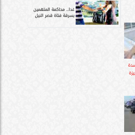
غدا.. محاكمة المتهمين
بسرقة فتاة قصر النيل
فاسدة
يزة