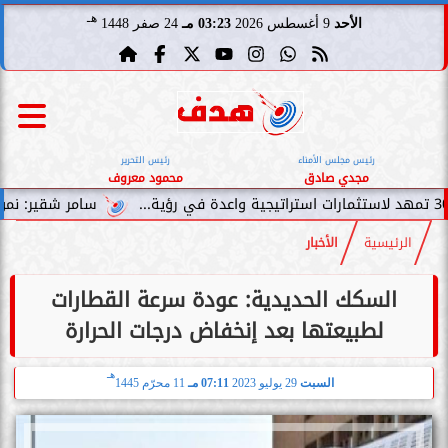
هـ
الأحد
9 أغسطس 2026
03:23 مـ
24 صفر 1448
رئيس مجلس الأمناء
رئيس التحرير
مجدي صادق
محمود معروف
سامر شقير: نمو صناديق الاستث
الرئيسية
الأخبار
السكك الحديدية: عودة سرعة القطارات
لطبيعتها بعد إنخفاض درجات الحرارة
هـ
السبت
29 يوليو 2023
07:11 مـ
11 محرّم 1445