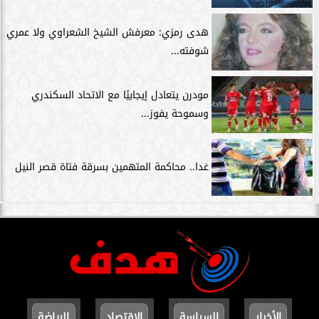
هدى رمزي: معرفش الشيخ الشعراوي ولا عمري
شوفته...
مودرن يتعادل إيجابيًا مع الاتحاد السكندري
وسموحة يفوز...
غدا.. محاكمة المتهمين بسرقة فتاة قصر النيل
الأخبار
السياسة
الاقتصاد
الرياضة