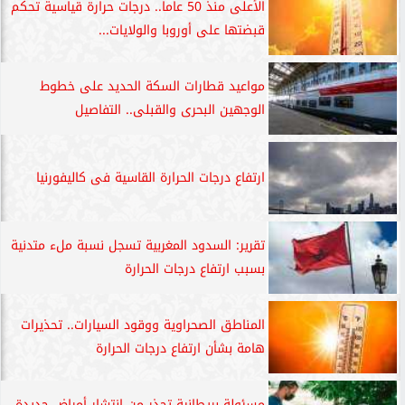
الأعلى منذ 50 عاما.. درجات حرارة قياسية تحكم
قبضتها على أوروبا والولايات...
مواعيد قطارات السكة الحديد على خطوط
الوجهين البحرى والقبلى.. التفاصيل
ارتفاع درجات الحرارة القاسية فى كاليفورنيا
تقرير: السدود المغربية تسجل نسبة ملء متدنية
بسبب ارتفاع درجات الحرارة
المناطق الصحراوية ووقود السيارات.. تحذيرات
هامة بشأن ارتفاع درجات الحرارة
مسئولة بريطانية تحذر من انتشار أمراض جديدة