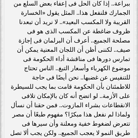
ببراعة.. إذا كان الحل فى إعفاء بعض السلع من
الجمارك فلنفعل هذا.. المثل يقول «الخسارة
القريبة ولا المكسب البعيد».. لا نريد أن تبعدنا
ظروف ضاغطة عن المكسب الذى هو فى
مصلحة الجميع.. أعرف أن البرلمان فى إجازة
صيف.. لكننى أظن أن اللجان المعنية يمكن أن
تمارس دورها فى مناقشة أداء الحكومة فى
موضوع الكهرباء وأسعار التبغ.. الناس تحتاج
للتنفيس عن غضبها.. نحن أيضًا فى حاجة
للاطمئنان بأن الحكومة قامت بما يجب للسيطرة
على الأزمة.. لو اتضح أنه كان بالإمكان تلافى
الانقطاعات بشراء المازوت.. فمن حقنا أن نسأل
ولماذا لم نفعل هذا مبكرًا؟ مفهوم طبعًا أن مصر
تتعرض لضغوط خفية ومعلنة وأن سيرها فى
طريق النمو لا يعجب الجميع.. ولكن يجب ألا تصل