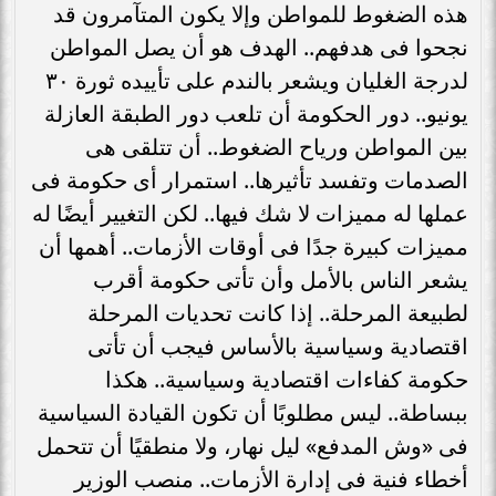
هذه الضغوط للمواطن وإلا يكون المتآمرون قد
نجحوا فى هدفهم.. الهدف هو أن يصل المواطن
لدرجة الغليان ويشعر بالندم على تأييده ثورة ٣٠
يونيو.. دور الحكومة أن تلعب دور الطبقة العازلة
بين المواطن ورياح الضغوط.. أن تتلقى هى
الصدمات وتفسد تأثيرها.. استمرار أى حكومة فى
عملها له مميزات لا شك فيها.. لكن التغيير أيضًا له
مميزات كبيرة جدًا فى أوقات الأزمات.. أهمها أن
يشعر الناس بالأمل وأن تأتى حكومة أقرب
لطبيعة المرحلة.. إذا كانت تحديات المرحلة
اقتصادية وسياسية بالأساس فيجب أن تأتى
حكومة كفاءات اقتصادية وسياسية.. هكذا
ببساطة.. ليس مطلوبًا أن تكون القيادة السياسية
فى «وش المدفع» ليل نهار، ولا منطقيًا أن تتحمل
أخطاء فنية فى إدارة الأزمات.. منصب الوزير