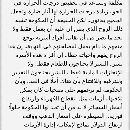
مكلفة وتساعد فى تخفيض درجات الحرارة فى
الجو.. زيادة درجات الحرارة لها آثار ضارة وتجعل
الجميع يعانون.. لكن الحقيقة أن الحكومة تشبه
ذلك الزوج الذى يظن أن عليه أن يعمل فقط ولا
يجد ما يضر فى أن يقابل أفراد أسرته بوجع
متجهم ما دام يعمل لمصلحتهم فى النهاية.. إن هذا
الزوج يفهم واجباته خطأ.. إن أفراد هذه الأسرة
بشر.. البشر لا يحتاجون للطعام فقط.. ولا
للإنجازات المادية فقط.. البشر يحتاجون للتقدير
وللترفيه وللاقتناع بأن هناك أملًا فى الغد.. وبأن
الحكومة لم ترغمهم على تضحيات كان يمكن
تلافيها.. أزمات مثل انقطاع الكهرباء وارتفاع
أسعار السجائر لا بد من أن تجد لها الحكومة حلولًا
فورية.. السيطرة على أسعار الذهب ووقف
ارتفاع الدولار نماذج لإمكانية إدارة الأزمات