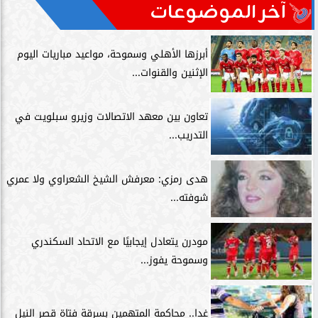
آخر الموضوعات
أبرزها الأهلي وسموحة، مواعيد مباريات اليوم
الإثنين والقنوات...
تعاون بين معهد الاتصالات وزيرو سبلويت في
التدريب...
هدى رمزي: معرفش الشيخ الشعراوي ولا عمري
شوفته...
مودرن يتعادل إيجابيًا مع الاتحاد السكندري
وسموحة يفوز...
غدا.. محاكمة المتهمين بسرقة فتاة قصر النيل