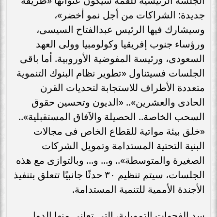
الجلسة الرئيسية للقمة سيكون عنوانها «طريقة
جديدة: الشراكات من أجل نمو أخضر»،
وسيشارك فيها الرئيس عبدالفتاح السيسى،
ورؤساء جنوب إفريقيا وكولومبيا وولى العهد
السعودى، ورئيسة المفوضية الأوروبية. أما باقى
الجلسات فسيتناول «تطوير نظام البنوك التنموية
متعددة الأطراف للاستجابة لتحديات القرن
الحادى والعشرين».. «الديون وتحسين حقوق
السحب الخاصة.. الحصيلة والآفاق المستقبلية»..
«خلق بيئة مواتية للقطاع الخاص فى مجالات
البنية التحتية المستدامة وتمويل الشركات
الصغيرة والمتوسطة».. و... و... وبالتوازى مع هذه
الجلسات، سيتم تنظيم ٣٠ حدثًا جانبيًا تتعلق بتنفيذ
الأجندة الأممية للتنمية المستدامة.
سد الفجوات التمويلية، التى تعانى منها الدول