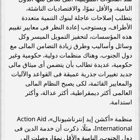
النامية، والأقل نموًا، والاقتصاديات الناشئة،
يتطلب إصلاحات عاجلة لبنوك التنمية متعددة
الأطراف، ويستوجب إعادة النظر فى معايير تقييم
هذه المؤسسات، لتحفيز التمويل الميسر وكل
وسائل وأساليب وطرق زيادة التضامن المالى مع
دول الجنوب. وهناك منظمات دولية، حكومية وغير
حكومية، عديدة تطالب بأن يتضمن أى ميثاق مالى
جديد تغييرات جذرية عميقة فى القواعد والآليات
والمعايير القائمة، لكى يصبح النظام المالى
العالمى أكثر ديمقراطية، أكثر عدالة، وأكثر
استدامة.
منظمة «أكشن إيد إنترناشيونال»، Action Aid
International، مثلًا، ذكرت أن خدمة الدين فى
دول الجنوب، النامية والأقل نموًا، وصلت إلى