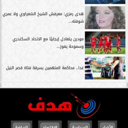
هدى رمزي: معرفش الشيخ الشعراوي ولا عمري
شوفته...
مودرن يتعادل إيجابيًا مع الاتحاد السكندري
وسموحة يفوز...
غدا.. محاكمة المتهمين بسرقة فتاة قصر النيل
الأخبار
السياسة
الاقتصاد
الرياضة