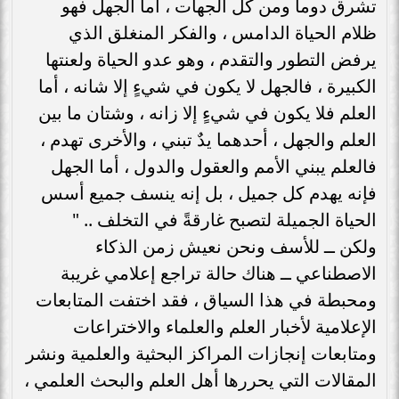
تشرق دوماً ومن كل الجهات ، أما الجهل فهو
ظلام الحياة الدامس ، والفكر المنغلق الذي
يرفض التطور والتقدم ، وهو عدو الحياة ولعنتها
الكبيرة ، فالجهل لا يكون في شيءٍ إلا شانه ، أما
العلم فلا يكون في شيءٍ إلا زانه ، وشتان ما بين
العلم والجهل ، أحدهما يدٌ تبني ، والأخرى تهدم ،
فالعلم يبني الأمم والعقول والدول ، أما الجهل
فإنه يهدم كل جميل ، بل إنه ينسف جميع أسس
الحياة الجميلة لتصبح غارقةً في التخلف .. "
ولكن ــ للأسف ونحن نعيش زمن الذكاء
الاصطناعي ــ هناك حالة تراجع إعلامي غريبة
ومحبطة في هذا السياق ، فقد اختفت المتابعات
الإعلامية لأخبار العلم والعلماء والاختراعات
ومتابعات إنجازات المراكز البحثية والعلمية ونشر
المقالات التي يحررها أهل العلم والبحث العلمي ،