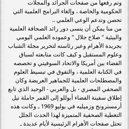
وتم رفعها من صفحات الجرائد والمجلات
الحكومية والخاصة ، وإلغاء البرامج العلمية التي
تحصن وتدعم الوعي العلمي ..
من منا يمكن أن ينسى دور رائد الصحافة العلمية
والبيئية " صلاح جلال " وعموده العلمي اليومي
بجريدة الأهرام وعبر رئاسته لتحرير مجلة الشباب
وعلوم المستقبل و كيف كانت متابعته لسباق
الفضاء بين أمريكا والاتحاد السوفيتي‏‏ و تخصصه
في الكتابة العلمية ‏، والتفوق في تبسيط العلوم
والمصطلحات العلمية للجماهير العريضة‏ ‏وكان
الصحفي المصري - بل والعربي - الوحيد الذي تابع
إطلاق سفينة الفضاء أبوللو إلى القمر حاملة نيل
أرمسترونج وزميليه في يوليو ‏1969‏ ـ وكانت هذه
التغطية الصحفية المتميزة لهذا الحدث الجلل
تحتل صفحات الأهرام الرئيسية لأيام عديدة ـ