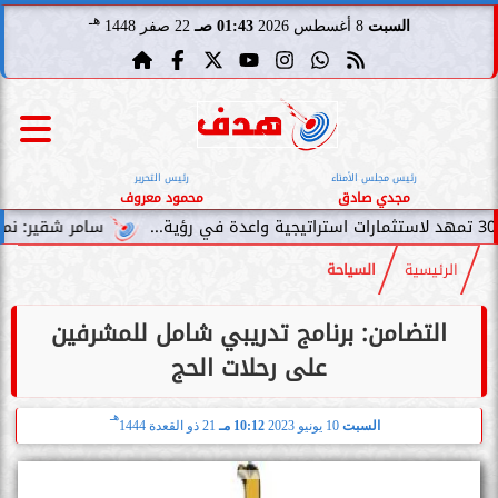
هـ
السبت
8 أغسطس 2026
01:43 صـ
22 صفر 1448
رئيس مجلس الأمناء
رئيس التحرير
مجدي صادق
محمود معروف
سامر شقير: نمو صناديق ال
الرئيسية
السياحة
التضامن: برنامج تدريبي شامل للمشرفين
على رحلات الحج
هـ
السبت
10 يونيو 2023
10:12 مـ
21 ذو القعدة 1444