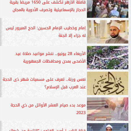
قافلة الأزهر تكشف على 1650 مريضا بقرية
الحجاز بالإسماعيلية وتصرف الأدوية بالمجان
إمام وخطيب الإمام الحسين: الحج المبرور ليس
له جزاء إلا الجنة
الأربعاء 28 يونيو.. ننشر مواعيد صلاة عيد
الأضحى بمدن ومحافظات الجمهورية
نعس ورنة.. تعرف على مسميات شهر ذى الحجة
عند العرب قبل الإسلام؟
موعد بدء صيام العشر الأوائل من ذي الحجة
2023
قناة الناس| أمين الفتوى: ”التلبية من شعائر