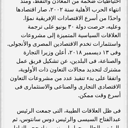
احتياطيات ضخمة من المعادن والنفط، ومنذ
انتهاء الحرب الأهلية سنة ٢٠٠٢، صار اقتصادها
واحدًا من أسرع الاقتصادات الإفريقية نموًا.
وعليه، حرصت دولة ٣٠ يونيو على ترجمة
العلاقات السياسية المتميزة إلى مشروعات
واستثمارات تخدم الاقتصادين المصرى والأنجولى.
وفى ١٣ ديسمبر ٢٠١٨، أعلن وزيرا التجارة
والصناعة، فى البلدين، عن تشكيل فريق عمل
مشترك لتحديد مجالات التعاون ذات الأولوية،
واتفقا على بدء تنفيذ عدد من مشروعات التعاون
الاقتصادى التجارى والصناعى والاستثمارى فى
أسرع وقت ممكن.
فى ظل العلاقات الطيبة، التى جمعت الرئيس
عبدالفتاح السيسى والرئيس دوس سانتوس، ثم
بالرئيس الحالى، جواو لورينسو، زاد حجم التبادل