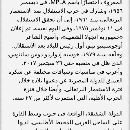
المعروف اختصارًا باسم MPLA، فى ديسمبر
١٩٥٦، وشارك فى حرب الاستقلال ضد الاستعمار
البرتغالى، منذ ١٩٦١، إلى أن تحقق الاستقلال،
فى ١١ نوفمبر ١٩٧٥، وفى اليوم نفسه، تم إعلان
«جمهورية أنجولا الشعبية»، وأصبح الشاعر
أوجوستينيو نيتو، أول رئيس للبلاد بعد الاستقلال،
وخلَفه سنة ١٩٧٩، خوسيه إدواردو دوس سانتوس،
الذى ظل فى منصبه حتى ٢٦ سبتمبر ٢٠١٧،
وأعرب فى مناسبات وسياقات مختلفة عن شكره
العميق للدولة المصرية عن دعمها بلاده خلال
فترة الاستعمار البرتغالى، وأيضًا خلال فترة
الحرب الأهلية، التى استمرت لأكثر من ٢٧ سنة.
الدولة الشقيقة، الواقعة فى جنوب وسط القارة
على الساحل الغربى للمحيط الأطلسى، لديها