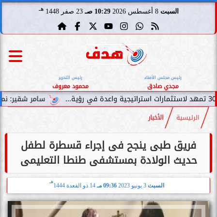
هـ
السبت
8 أغسطس 2026
10:29 صـ
23 صفر 1448
رئيس مجلس الأمناء
رئيس التحرير
مجدي صادق
محمود معروف
سامر شقير: نمو صناديق الاستثما
الرئيسية
الأخبار
فريق طبى ينجح فى إجراء قسطرة لطفل
حديث الولادة بمستشفى طنطا التعليمى
هـ
السبت
3 يونيو 2023
09:36 مـ
14 ذو القعدة 1444