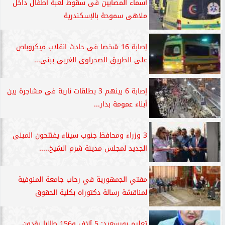
أسماء المصابين فى سقوط لعبة أطفال داخل
ملاهى سموحة بالإسكندرية
إصابة 16 شخصا فى حادث انقلاب ميكروباص
على الطريق الصحراوى الغربى ببنى...
إصابة 6 بينهم 3 بطلقات نارية فى مشاجرة بين
أبناء عمومة بدار...
3 وزراء ومحافظ جنوب سيناء يفتتحون المبنى
الجديد لمجلس مدينة شرم الشيخ.....
مفتي الجمهورية في رحاب جامعة المنوفية
لمناقشة رسالة دكتوراه بكلية الحقوق
تعليم بورسعيد: 5 آلاف و156 طالبا يؤدون