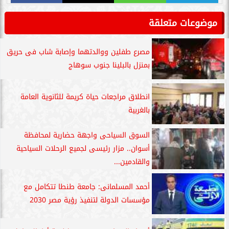
موضوعات متعلقة
مصرع طفلين ووالدتهما وإصابة شاب فى حريق
بمنزل بالبلينا جنوب سوهاج
انطلاق مراجعات حياة كريمة للثانوية العامة
بالغربية
السوق السياحى واجهة حضارية لمحافظة
أسوان.. مزار رئيسى لجميع الرحلات السياحية
والقادمين...
أحمد المسلمانى: جامعة طنطا تتكامل مع
مؤسسات الدولة لتنفيذ رؤية مصر 2030