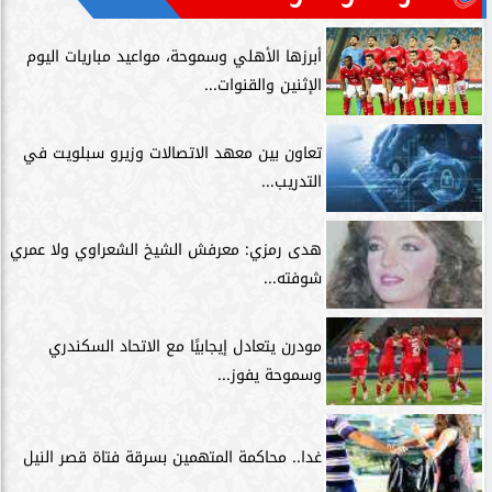
أبرزها الأهلي وسموحة، مواعيد مباريات اليوم
الإثنين والقنوات...
تعاون بين معهد الاتصالات وزيرو سبلويت في
التدريب...
هدى رمزي: معرفش الشيخ الشعراوي ولا عمري
شوفته...
مودرن يتعادل إيجابيًا مع الاتحاد السكندري
وسموحة يفوز...
غدا.. محاكمة المتهمين بسرقة فتاة قصر النيل