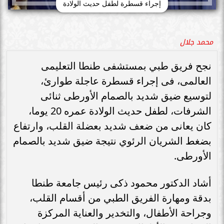
إجراء قسطرة لطفل حديث الولادة
محمد جلال
نجح فريق طبي بمستشفى طنطا التعليمى
العالمى، فى إجراء قسطرة عاجلة طوارئ،
لتوسيع ضيق شديد بالصمام الأورطى ثنائى
الشرفات، لطفل حديث الولادة عمره 20 يوما،
كان يعانى من ضعف شديد بعضلة القلب، وارتفاع
بضغط الشريان الرئوي نتيجة ضيق شديد بالصمام
الأورطى.
أشاد الدكتور محمود ذكى رئيس جامعة طنطا
بدقة ومهارة الفريق الطبي من أقسام القلب،
وجراحة الأطفال، والتخدير والعناية المركزة