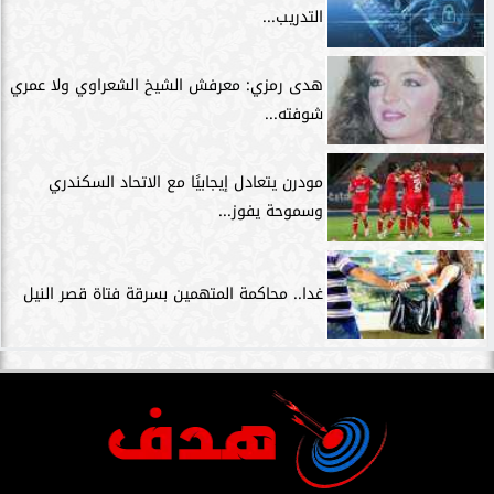
التدريب...
هدى رمزي: معرفش الشيخ الشعراوي ولا عمري
شوفته...
مودرن يتعادل إيجابيًا مع الاتحاد السكندري
وسموحة يفوز...
غدا.. محاكمة المتهمين بسرقة فتاة قصر النيل