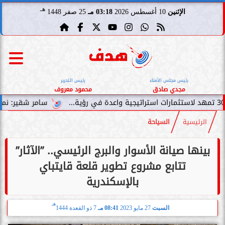
هـ
الإثنين
10 أغسطس 2026
03:18 مـ
25 صفر 1448
رئيس مجلس الأمناء
رئيس التحرير
مجدي صادق
محمود معروف
سامر شقير: نمو صناديق الاستثمار 
الرئيسية
السياحة
بينها صيانة الأسوار والبرج الرئيسي.. ”الآثار”
تتابع مشروع تطوير قلعة قايتباي
بالإسكندرية
هـ
السبت
27 مايو 2023
08:41 مـ
7 ذو القعدة 1444