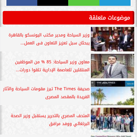
موضوعات متعلقة
وزير السياحة ومدير مكتب اليونسكو بالقاهرة
يبحثان سبل تعزيز التعاون فى العمل...
معاون وزير السياحة: 85 % من الموظفين
المنتقلين للعاصمة الإدارية تلقوا دورات...
صحيفة The Times تبرز مقومات السياحة والآثار
الفريدة بالمقصد المصرى
المتحف المصري بالتحرير يستقبل وزير الصحة
البرتغالي ووفد مرافق