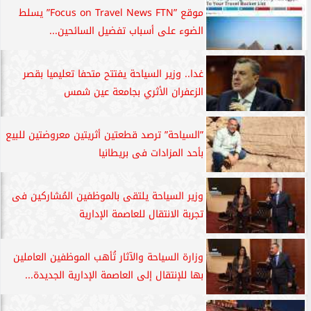
موقع ”Focus on Travel News FTN” يسلط
الضوء على أسباب تفضيل السائحين...
غدا.. وزير السياحة يفتتح متحفا تعليميا بقصر
الزعفران الأثري بجامعة عين شمس
”السياحة” ترصد قطعتين أثريتين معروضتين للبيع
بأحد المزادات فى بريطانيا
وزير السياحة يلتقى بالموظفين المُشاركين فى
تجربة الانتقال للعاصمة الإدارية
وزارة السياحة والآثار تُأهب الموظفين العاملين
بها للإنتقال إلى العاصمة الإدارية الجديدة...