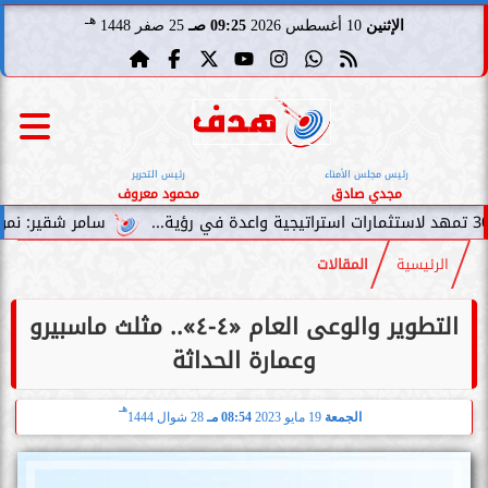
هـ
الإثنين
10 أغسطس 2026
09:25 صـ
25 صفر 1448
رئيس مجلس الأمناء
رئيس التحرير
مجدي صادق
محمود معروف
سامر شقير: نمو صناديق الاس
الرئيسية
المقالات
التطوير والوعى العام «٤-٤».. مثلث ماسبيرو
وعمارة الحداثة
هـ
الجمعة
19 مايو 2023
08:54 مـ
28 شوال 1444