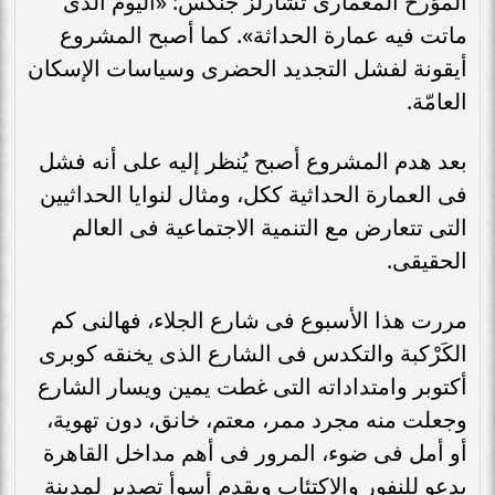
المؤرخ المعمارى تشارلز جنكس: «اليوم الذى
ماتت فيه عمارة الحداثة». كما أصبح المشروع
أيقونة لفشل التجديد الحضرى وسياسات الإسكان
العامّة.
بعد هدم المشروع أصبح يُنظر إليه على أنه فشل
فى العمارة الحداثية ككل، ومثال لنوايا الحداثيين
التى تتعارض مع التنمية الاجتماعية فى العالم
الحقيقى.
مررت هذا الأسبوع فى شارع الجلاء، فهالنى كم
الكَرْكبة والتكدس فى الشارع الذى يخنقه كوبرى
أكتوبر وامتداداته التى غطت يمين ويسار الشارع
وجعلت منه مجرد ممر، معتم، خانق، دون تهوية،
أو أمل فى ضوء، المرور فى أهم مداخل القاهرة
يدعو للنفور والاكتئاب ويقدم أسوأ تصدير لمدينة