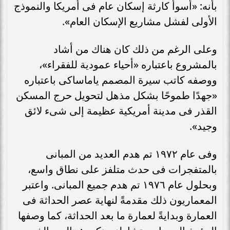
بأنه: «أسوأ كارثة إسكان عام فى أمريكا والنموذج
الأولى لفشل مشاريع الإسكان العام».
وعلى الرغم من ذلك كان هناك من أشاد
بالمشروع باعتباره «أحياء عمودية للفقراء»،
ووصفه كاتب سيرة المصمم ياماساكى باعتباره
«جهدًا طموحًا بشكل مذهل لتحويل حرج المسكن
القذر فى مدينة أمريكية عظيمة إلى شىء لائق
وجيد».
وفى عام ١٩٧٢ تم هدم العديد من المبانى
بالمتفجرات فى حدث متلفز على نطاق واسع،
وبحلول عام ١٩٧٦ تم هدم جميع المبانى. واعتبر
المعماريون ذلك مقدمةً لنهاية عصر الحداثة فى
العمارة وبدايةً لعمارة ما بعد الحداثة، كما وصفها