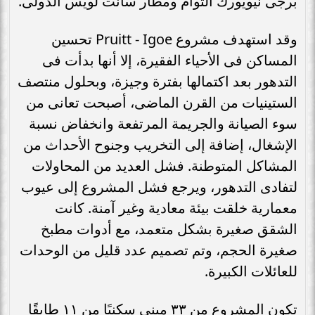
برجى نيويورك التوأم ومطار سانت لويس الدولى.
وقد استهدف مشروع Pruitt - Igoe تحسين
المساكن فى الأحياء الفقيرة، إلا أنها بدأت فى
التدهور بعد اكتمالها بفترة وجيزة، وبحلول منتصف
الستينيات من القرن الماضى، أصبحت تعانى من
سوء الصيانة والجريمة المرتفعة وانخفاض نسبة
الإشغال، إضافة إلى التخريب وجنوح الأحداث من
المشاكل المتوطنة. فشل العديد من المحاولات
لتفادى التدهور، ويرجع فشل المشروع إلى عيوب
معمارية خلقت بيئة معادية وغير آمنة. كانت
الشقق صغيرة بشكل متعمد، مع أدوات مطبخ
صغيرة الحجم، وتم تصميم عدد قليل من الوحدات
للعائلات الكبيرة.
تكون المشروع من ٣٣ مبنى سكنيًا من ١١ طابقًا