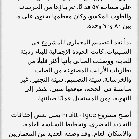
على مساحة ٥٧ فدانًا، تم بناؤها من الخرسانة
والطوب المكسو. وكان معظمها يحتوى على ما
بين ٨٠ و٩٠ وحدة.
بدأ نقد التصميم المعمارى للمشروع فى
الستينيات. كانت الجودة الإجمالية للبناء رديئة
للغاية، ووصفت المبانى بأنها أكثر قليلًا من
بطاريات الأرانب المصنوعة من الصلب
والخرسانة، سيئة التصميم، سيئة التجهيز، غير
مناسبة فى الحجم، موقعها سيئ، تفتقر إلى
التهوية، ومن المستحيل عمليًا صيانتها.
أصبح مشروع Pruitt - Igoe يمثل بعض إخفاقات
التجديد الحضرى، وتخطيط السياسة العامة،
والإسكان العام. وقد وصفه العديد من المعماريين