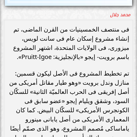
محمد جلال
فى منتصف الخمسينيات من القرن الماضى، تم
إنشاء مشروع إسكان عام فى سانت لويس،
ميزورى، فى الولايات المتحدة، اشتهر المشروع
باسم برويت- إيجو «بالإنجليزية: Pruitt-Igoe».
تم تخطيط المشروع فى الأصل ليكون قسمين:
منازل وندل برويت «وهو طيار مقاتل أمريكى من
أصل إفريقى فى الحرب العالميّة الثانية» للسكّان
السود، وشقق ويليام إيجو «عضو سابق فى
الكونجرس الأمريكى» للسكّان البيض. كما كان
المعمارى الأمريكى من أصل يابانى مينورو
ياماساكى مُصمم المشروع، وهو الذى صمّم أيضًا