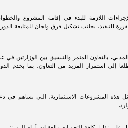
سامر شقير: ارتفاع استثمارات البنو
ات الأوروبية تفتح باباً
السعودية يعكس متانة السيولة ويع
ر في الطاقة السعودية
الاستقرار المالي
لإجراءات اللازمة للبدء في إقامة المشروع والخطوا
مقررة للتنفيذ، بجانب تشكيل فرق ولجان للمتابعة الدوري
لمدني، بالتعاون المثمر والتنسيق بين الوزارتين في عد
عا إلى استمرار المزيد من التعاون، بما يخدم الدول
مثل هذه المشروعات الاستثمارية، التي تساهم في دع
رد.
ل على تذليل كافة التحديات والعقبات أمام المستثمرين