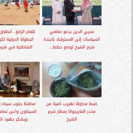
محيي الدين يدعو صانعي
للعام الرابع.. انطلاق
السياسات إلى الاسترشاد بأجندة
البطولة الدولية لكر
شرم الشيخ لوضع خطط...
الشاطئية في شرم 
ضبط محاولة تهريب كمية من
محافظ جنوب سيناء: 
مخدر الماريجوانا بمطار شرم
السيناوى واعى تماما 
الشيخ
ويشكر جهود الد