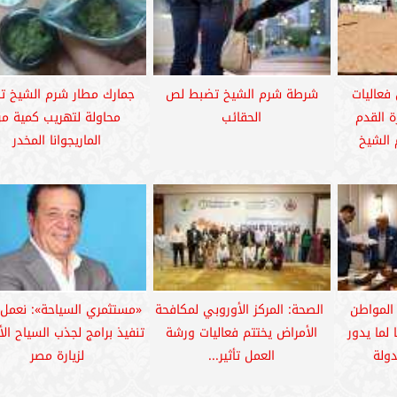
 فعاليات
شرطة شرم الشيخ تضبط لص
جمارك مطار شرم الشيخ ت
ة القدم
الحقائب
محاولة لتهريب كمية م
الشيخ
الماريجوانا المخدر
المواطن
‏‎ الصحة: المركز الأوروبي لمكافحة
«مستثمري السياحة»: نعمل
لما يدور
الأمراض يختتم فعاليات ورشة
تنفيذ برامج لجذب السياح الأ
ولة
العمل تأثير...
لزيارة مصر