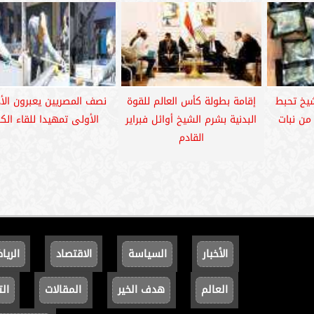
يخ تحبط
إقامة بطولة كأس العالم للقوة
نصف المصريين يعبرون الأد
من نبات
البدنية بشرم الشيخ أوائل فبراير
الأولى تمهيدا للقاء الكب
القادم
الأخبار
السياسة
الاقتصاد
الريا
العالم
هدف الخير
المقالات
الت