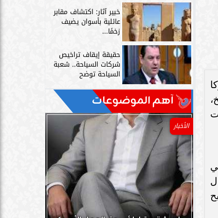
خبير آثار: اكتشاف مقابر
عائلية بأسوان يضيف
زخمًا...
حقيقة إيقاف تراخيص
شركات السياحة.. شعبة
السياحة توضح
ا
آهم الموضوعات
،
ت
الأخبار
ي
ل
ح