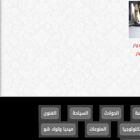
وار
ار
ضة
الحوادث
السياحة
الفنون
كنولوجيا
المنوعات
ميديا وتوك شو