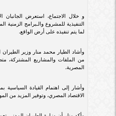
سامر شقير: اتفاقيات السعودية وروسيا
الـ30 تمهد لاستثمارات استراتيجية واعدة
سامر شقير: التحول
في رؤية...
جديداً للاستثما
و خلال الاجتماع، استعرض الجانبان ا
التنفيذية للمشروع والـبرامج الزمنية ال
لما يتم تنفيذه على أرض الواقع.
وأشاد الطيار محمد منار وزير الطيران ا
من الملفات والمشاريع المشتركة، متطل
المصرية.
وأشار إلى اهتمام القيادة السياسية ب
الاقتصاد المصري، وتوفير المزيد من الموا
وأكد منار أن وزارة الطيران المدني تعم