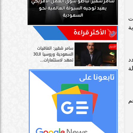
ك
سامر شقير: تباطؤ سوق العمل الأمريكي
زز
يعيد توجيه السيولة العالمية نحو
سامر شقير: 
السعودية
دليل حي
ت
ة
الأكثر قراءة
الأخبار
سامر شقير: اتفاقيات
السعودية وروسيا الـ30
د
تمهد لاستثمارات...
ة
م
،