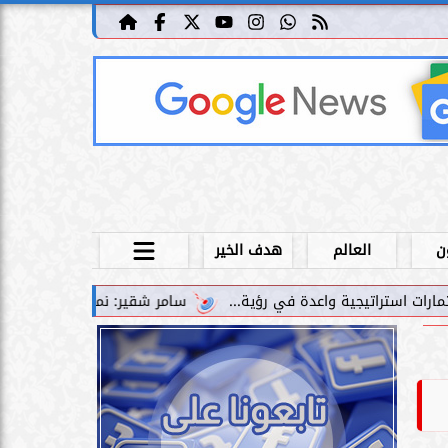
ن
العالم
هدف الخير
سامر شقير: نمو صناديق الاستثمار الخاصة دليل حي عل