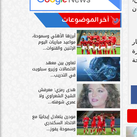
ن
آخر الموضوعات
أبرزها الأهلي وسموحة،
ر
مواعيد مباريات اليوم
الإثنين والقنوات...
ة
ة
تعاون بين معهد
الاتصالات وزيرو سبلويت
في التدريب...
هدى رمزي: معرفش
الشيخ الشعراوي ولا
عمري شوفته...
مودرن يتعادل إيجابيًا مع
الاتحاد السكندري
وسموحة يفوز...