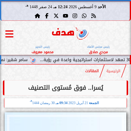
هـ
الأحد
9 أغسطس 2026
12:24 مـ
24 صفر 1448
رئيس مجلس الأمناء
رئيس التحرير
مجدي صادق
محمود معروف
سامر شقير: نمو صناديق الا
الرئيسية
المقالات
يُسرا.. فوق مُستوى التصنيف
هـ
الجمعة
21 أبريل 2023
09:34 مـ
30 رمضان 1444