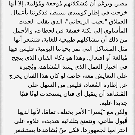
مصر، وبرغم أن مُشكلاتهم مُوجعة ومُؤلمة، إلا أنها
خرجت في إطار كوميدي بسيط، فذكرتنا بأعمال
العملاق "نجيب الريحاني"، الذي يقلب الحدث
المأساوي إلى نكتة خفيفة في لحظات، والأجمل
من ذلك أن مشاكلهم طبيعية للغاية، فتشعر أنها
مثل المشاكل التي تمر بحياتنا اليومية، فليس فيها
مُبالغة أو افتعال، وهذا هو ذكاء الفنان الذي ينجح
في اختيار العمل الذي يشد المُشاهد، ويُجبره
على التعايش معه، خاصة لو كان هذا الفنان يخرج
عن إطاره المُعتاد، فليس من السهل على
المُشاهد أن يتقبل أي فنان يستحدث لونًا فنيًا
جديدا عليه.
ولكن مع "يُسرا" الأمر يختلف تمامًا، لأنها لديها
قُبول طاغي، وتتمتع بتلقائية شديدة، علاوة على
احترامها لجمهورها، فكل مَنْ يُشاهدها يستشعر