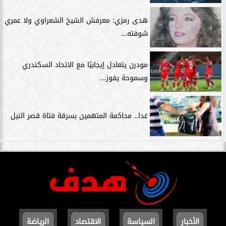
هدى رمزي: معرفش الشيخ الشعراوي ولا عمري
شوفته...
مودرن يتعادل إيجابيًا مع الاتحاد السكندري
وسموحة يفوز...
غدا.. محاكمة المتهمين بسرقة فتاة قصر النيل
الأخبار
السياسة
الاقتصاد
الرياضة