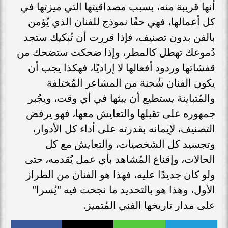
أنها قريبة منه، بسبب مصداقيتها التي ميزتها في
كل أعمالها، فهي حقًا نموذج للفنان الذي يُؤمن
بالفن بدون تصنيف، فإذا قررت أن تُبكيك ستجد
دُموعك تهطل كالمطر، وإذا ضحكت ستضحك من
قفشاتها وردود أفعالها لا إراديًا، فهكذا يجب أن
يكون الفنان شُحنة من المشاعر المُختلفة
والمُتباينة يستطيع أن يبثها في أي وقت، ويجُبر
جمهوره على تقبلها والتعايش معها، فهو يرفض
التصنيف، لإيمانه بقدرته على أداء كل الأدوار،
وتجسيد كل الشخصيات، والتعايش مع كل
الحالات، وإقناع المُشاهد بأي عمل يُقدمه، حتى
ولو كان جديدًا عليه، فهذا هو الفنان من الطراز
الأول، وهذا هو بالتحديد ما نجحت فيه "يُسرا"
على مدار تاريخها الفني المُتميز.