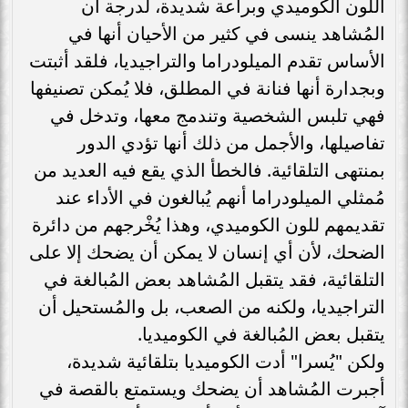
اللون الكوميدي وبراعة شديدة، لدرجة أن
المُشاهد ينسى في كثير من الأحيان أنها في
الأساس تقدم الميلودراما والتراجيديا، فلقد أثبتت
وبجدارة أنها فنانة في المطلق، فلا يُمكن تصنيفها
فهي تلبس الشخصية وتندمج معها، وتدخل في
تفاصيلها، والأجمل من ذلك أنها تؤدي الدور
بمنتهى التلقائية. فالخطأ الذي يقع فيه العديد من
مُمثلي الميلودراما أنهم يُبالغون في الأداء عند
تقديمهم للون الكوميدي، وهذا يُخْرجهم من دائرة
الضحك، لأن أي إنسان لا يمكن أن يضحك إلا على
التلقائية، فقد يتقبل المُشاهد بعض المُبالغة في
التراجيديا، ولكنه من الصعب، بل والمُستحيل أن
يتقبل بعض المُبالغة في الكوميديا.
ولكن "يُسرا" أدت الكوميديا بتلقائية شديدة،
أجبرت المُشاهد أن يضحك ويستمتع بالقصة في