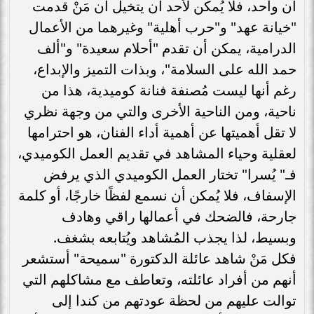
آن واحد، فلا يُمكن لأحد أن يتخيل أن مَنْ قدمت
"خيانة عهد" و"حرب أهلية" وغيرهما من الأعمال
الدرامية، يمكن أن تقدم "أحلام سعيدة" و"ألف
حمد الله على السلامة"، وبذات التميز والإبداع،
رغم أنها ليست مُصنفة فنانة كوميدية، هذا من
ناحية، ومن الناحية الأخرى والتي من وجهة نظري
لا تقل أهميتها عن أهمية أداء الفنان، هو احترامها
لعقلية وحياء المشاهد في تقديم العمل الكوميدي،
فـ" يُسرا" تختار العمل الكوميدي الذي يرفض
الإسفاف، فلا يُمكن أن نسمع لفظًا خارجًا، أو كلمة
جارحة، فالضحك في أعمالها راقي وهادف
وبسيط، لذا يجذب المُشاهد ويُتابعه بشغف.
فكل مَنْ شاهد عائلة الدكتورة "سميحة" أستشعر
أنهم من أفراد عائلته، وتعاطف مع مشاكلهم التي
توالت عليهم من لحظة عودتهم من كندا إلى