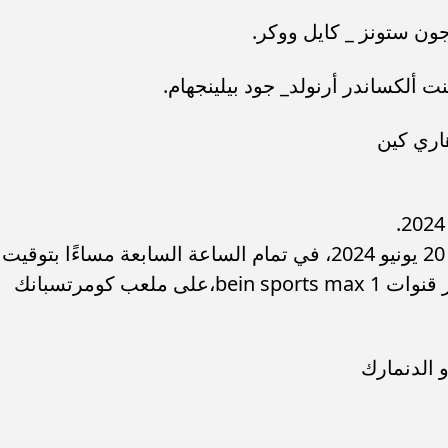
سامر شقير: ارتفاع استثمارات البنو
ات الأوروبية تفتح باباً
السعودية يعكس متانة السيولة ويع
جون ستونز _ كايل ووكر.
ر في الطاقة السعودية
الاستقرار المالي
 ألكساندر أرنولد_ جود بيلينجهام.
هاري كين
تنطلق صافرة المباراة الخميس الموافق 20 يونيو 2024، في تمام الساعة السابعة مساءًا بتوقيت
القاهرة ومكة المكرمة وتُذاع المباراة عبر قنوات bein sports max 1،على ملعب كومرتسبانك
و الدنمارك