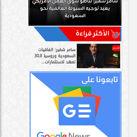
ك
سامر شقير: تباطؤ سوق العمل الأمريكي
زز
يعيد توجيه السيولة العالمية نحو
سامر شقير: 
السعودية
دليل حي
الأكثر قراءة
الأخبار
سامر شقير: اتفاقيات
السعودية وروسيا الـ30
تمهد لاستثمارات...