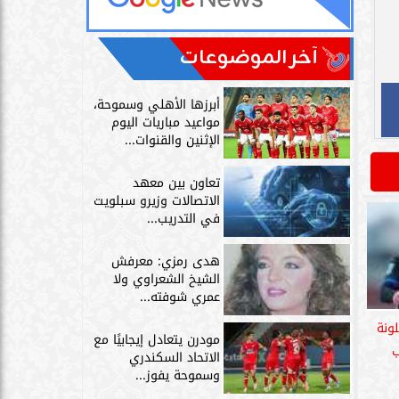
آخر الموضوعات
أبرزها الأهلي وسموحة،
مواعيد مباريات اليوم
الإثنين والقنوات...
تعاون بين معهد
الاتصالات وزيرو سبلويت
في التدريب...
هدى رمزي: معرفش
الشيخ الشعراوي ولا
عمري شوفته...
ونة
مودرن يتعادل إيجابيًا مع
ب
الاتحاد السكندري
وسموحة يفوز...