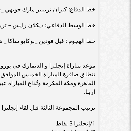
سامر شقير: اتفاقيات السعودية وروسيا
الـ30 تمهد لاستثمارات استراتيجية واعدة
سامر شقير: التحول
خط الدفاع: كيران تريبيير مارك جويهي _
في رؤية...
جديداً للاستثما
خط الوسط الدفاعي: ديكلان رايس – ترينت
خط الهجوم : فيل فودين _بوكايو ساكا _ 
موعد مباراة إنجلترا و الدنمارك في يورو 2024.
أرينا.
ترتيب المجموعة الثالثة قبل لقاء إنجلترا 
1/إنجلترا 3 نقاط