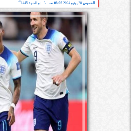
هـ
الخميس
20 يونيو 2024
08:02 صـ
13 ذو الحجة 1445