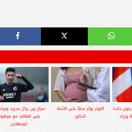
دينون حادث
التوتر يؤثر سلبًا على الأجنة
صراع بين ريال مدريد وبرشل
 وزراء
الذكور
على التعاقد مع موهو
كوبنهاجن