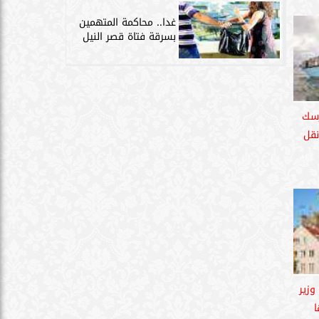
غدا.. محاكمة المتهمين
بسرقة فتاة قصر النيل
رسك
نقل
وزير