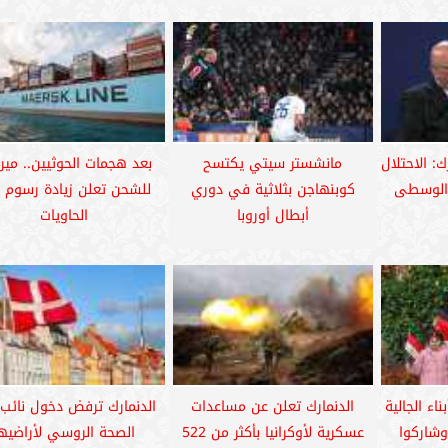
: الاحتلال
مانشستر سيتي يكتسح
بعد هجمات الحوثيين.. مي
ن الوسطى
كوبنهاجن بثلاثية في دوري
للشحن تعلن زيادة رسوم 
أبطال أوروبا
الحاويات
اء الجالية
الدنمارك تعلن عن مساعدات
الدنمارك ترفض دخول نائب 
وشاركوا
عسكرية لأوكرانيا بأكثر من 522
الصحة الروسي لأراضيها