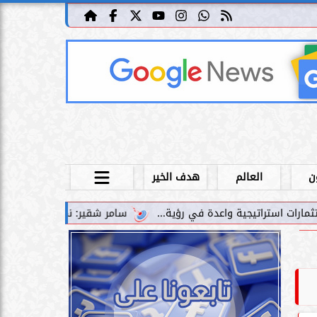
ن
العالم
هدف الخير
سامر شقير: نمو صناديق الاستثمار الخاصة دليل حي على 