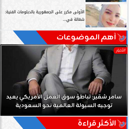
الأولى مكرر على الجمهورية بالدبلومات الفنية:
شغالة في...
آهم الموضوعات
الأخبار
يعيد
سامر شقير: نمو صناديق الاستثمار الخاصة
حي على نجاح رؤية 2030...
الأكثر قراءة