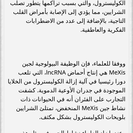
الكوليسترول، والتي بسبب تراكمها يتطور تصلب
الشرايين، مما يؤدي إلى الإصابة بأمراض القلب
التاجية، بالإضافة إلى عدد من الاضطرابات
الفكرية والعاطفية.
ووفقا للعلماء، فإن الوظيفة البيولوجية لجين
MeXis هي إنتاج أحماض lncRNA، التي تلعب
دورا رئيسيا في آلية إزالة الكوليسترول من الخلايا
الموجودة في جدران الأوعية الدموية. كشفت
التجارب على الفئران أنه في الحيوانات ذات
نشاط جين MeXis المنخفض، تمتلئ الشرايين
بلويحات الكوليسترول بشكل مكثف.
وعندما زاد العلماء نشاط الجين في مثل هذه