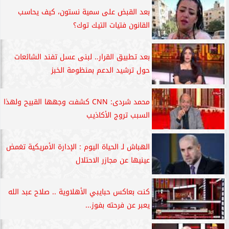
بعد القبض على سمية نستون، كيف يحاسب
القانون فتيات التيك توك؟
بعد تطبيق القرار.. لبنى عسل تفند الشائعات
حول ترشيد الدعم بمنظومة الخبز
محمد شردى: CNN كشفت وجهها القبيح ولهذا
السبب تروج الأكاذيب
الهباش لـ الحياة اليوم : الإدارة الأمريكية تغمض
عينيها عن مجازر الاحتلال
كنت بعاكس حبايبي الأهلاوية .. صلاح عبد الله
يعبر عن فرحته بفوز...