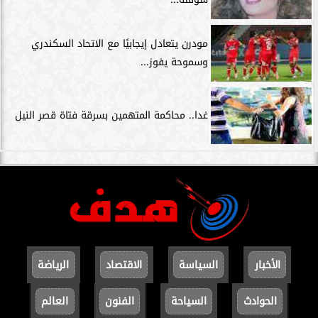
مودرن يتعادل إيجابيًا مع الاتحاد السكندري
وسموحة يفوز...
غدا.. محاكمة المتهمين بسرقة فتاة قصر النيل
الأخبار
السياسة
الاقتصاد
الرياضة
الحوادث
السياحة
الفنون
العالم