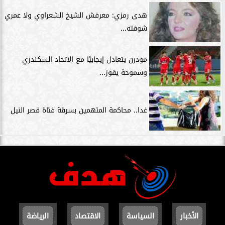
هدى رمزي: معرفش الشيخ الشعراوي ولا عمري
شوفته...
مودرن يتعادل إيجابيًا مع الاتحاد السكندري
وسموحة يفوز...
غدا.. محاكمة المتهمين بسرقة فتاة قصر النيل
الأخبار
السياسة
الاقتصاد
الرياضة