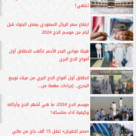
تنتهي؟
ارتفاع سعر الريال السعودي ببعض البنوك قبل
أيام من موسم الحج 2024
هيئة مواني البحر الأحمر تتأهب لانطلاق أول
أفواج الحج البري
انطلاق أول أفواج الحج البري من ميناء نويبع
البحري.. إجراءات مهمة من...
موسم الحج 2024، ما هي أشهر الحج وأركانه
وكيفية أداء مناسكه؟
«مصر للطيران» تنقل 15 ألف حاج من مالي