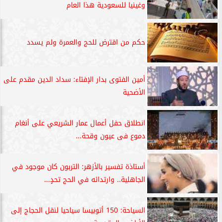
وغينيا للسعودية هذا العام
حكم من اقترض للحج والعمرة ولم يسدد
أمين الفتوى بدار الإفتاء: سداد الدين مقدم على
الأضحية
انطلاق حفل أعمال عمار الشريعي على أنغام
دموع فى عيون وقحة...
أستاذة تفسير بالأزهر: التربون كان موجود في
الجاهلية.. وارتدائه في الحج تحدٍ...
السياحة: 150 أتوبيسا سياحيا لنقل الحجاج إلى