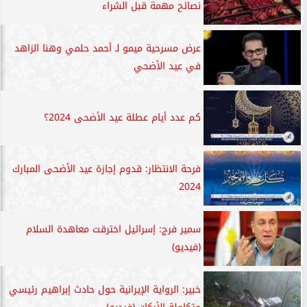
نصائح مهمة قبل الشراء
عرض مسرحية ميمو لـ أحمد حلمي وهنا الزاهد
في عيد الأضحي
كم عدد أيام عطلة عيد الأضحى 2024؟
فرحة الانتظار: قدوم إجازة عيد الأضحى المبارك
2024
سمير فرج: إسرائيل اخترقت معاهدة السلام
(فيديو)
خبير: الرواية الإيرانية حول حادث إبراهيم رئيسي