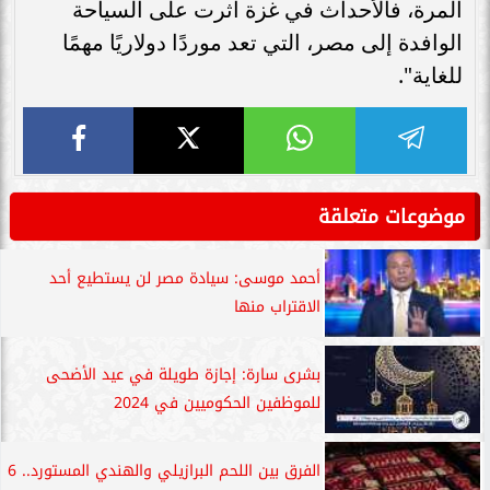
المرة، فالأحداث في غزة أثرت على السياحة
الوافدة إلى مصر، التي تعد موردًا دولاريًا مهمًا
للغاية".
موضوعات متعلقة
أحمد موسى: سيادة مصر لن يستطيع أحد
الاقتراب منها
بشرى سارة: إجازة طويلة في عيد الأضحى
للموظفين الحكوميين في 2024
الفرق بين اللحم البرازيلي والهندي المستورد.. 6