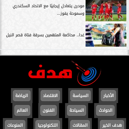
مودرن يتعادل إيجابيًا مع الاتحاد السكندري
وسموحة يفوز...
غدا.. محاكمة المتهمين بسرقة فتاة قصر النيل
الأخبار
السياسة
الاقتصاد
الرياضة
الحوادث
السياحة
الفنون
العالم
هدف الخير
المقالات
التكنولوجيا
المنوعات