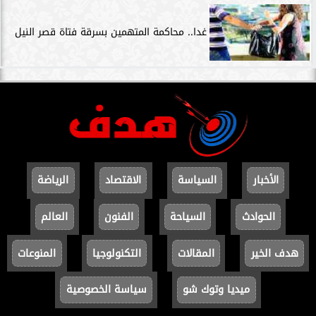
غدا.. محاكمة المتهمين بسرقة فتاة قصر النيل
الأخبار
السياسة
الاقتصاد
الرياضة
الحوادث
السياحة
الفنون
العالم
هدف الخير
المقالات
التكنولوجيا
المنوعات
ميديا وتوك شو
سياسة الخصوصية