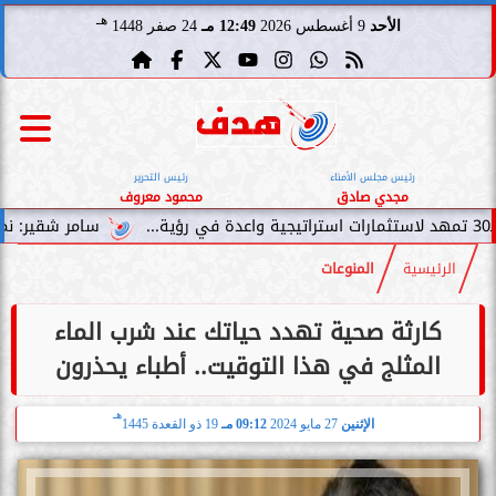
هـ
الأحد
9 أغسطس 2026
12:49 مـ
24 صفر 1448
رئيس مجلس الأمناء
رئيس التحرير
مجدي صادق
محمود معروف
سامر شقير: نمو صناديق الاستثما
الرئيسية
المنوعات
كارثة صحية تهدد حياتك عند شرب الماء
المثلج في هذا التوقيت.. أطباء يحذرون
هـ
الإثنين
27 مايو 2024
09:12 مـ
19 ذو القعدة 1445