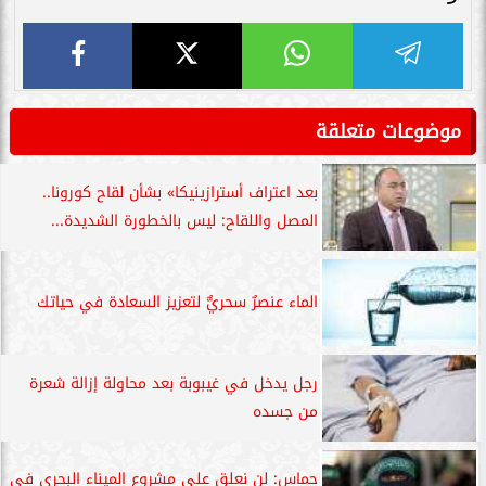
موضوعات متعلقة
بعد اعتراف أسترازينيكا» بشأن لقاح كورونا..
المصل واللقاح: ليس بالخطورة الشديدة...
الماء عنصرٌ سحريٌّ لتعزيز السعادة في حياتك
رجل يدخل في غيبوبة بعد محاولة إزالة شعرة
من جسده
حماس: لن نعلق على مشروع الميناء البحري في