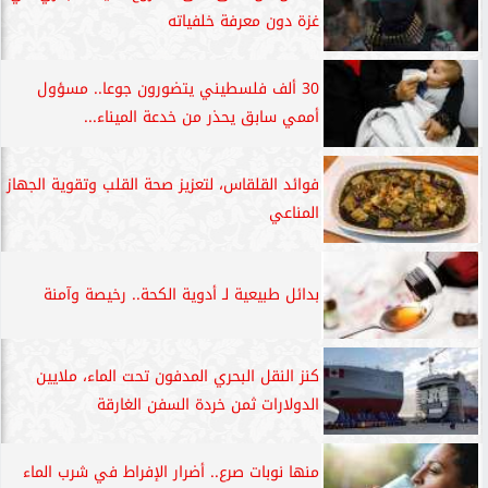
غزة دون معرفة خلفياته
30 ألف فلسطيني يتضورون جوعا.. مسؤول
أممي سابق يحذر من خدعة الميناء...
فوائد القلقاس، لتعزيز صحة القلب وتقوية الجهاز
المناعي
بدائل طبيعية لـ أدوية الكحة.. رخيصة وآمنة
كنز النقل البحري المدفون تحت الماء، ملايين
الدولارات ثمن خردة السفن الغارقة
منها نوبات صرع.. أضرار الإفراط في شرب الماء