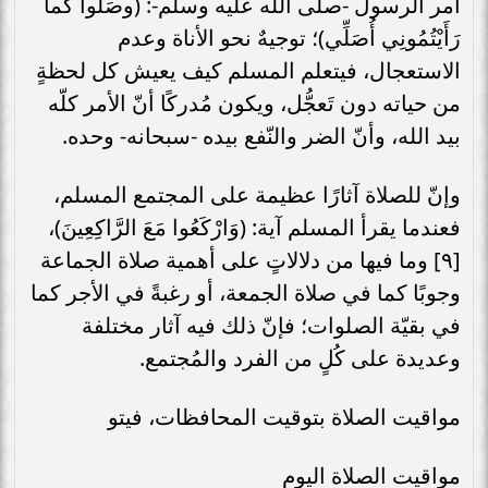
أمر الرسول -صلى الله عليه وسلم-: (وصَلُّوا كما
رَأَيْتُمُونِي أُصَلِّي)؛ توجيهٌ نحو الأناة وعدم
الاستعجال، فيتعلم المسلم كيف يعيش كل لحظةٍ
من حياته دون تَعجُّل، ويكون مُدركًا أنّ الأمر كلّه
بيد الله، وأنّ الضر والنّفع بيده -سبحانه- وحده.
وإنّ للصلاة آثارًا عظيمة على المجتمع المسلم،
فعندما يقرأ المسلم آية: (وَارْكَعُوا مَعَ الرَّاكِعِينَ)،
[٩] وما فيها من دلالاتٍ على أهمية صلاة الجماعة
وجوبًا كما في صلاة الجمعة، أو رغبةً في الأجر كما
في بقيّة الصلوات؛ فإنّ ذلك فيه آثار مختلفة
وعديدة على كُلٍ من الفرد والمُجتمع.
مواقيت الصلاة بتوقيت المحافظات، فيتو
مواقيت الصلاة اليوم