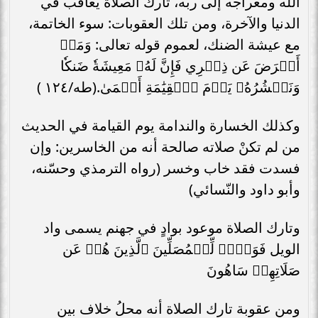
الله ومعراجه إلى ربه، تارك الصلاة يعاقب في
الدنيا والآخرة، ومن تلك العقوبات: سوء الخاتمة،
مع عيشة الضنك، لعموم قوله تعالى: وَمَنۡ
أَعۡرَضَ عَن ذِكۡرِي فَإِنَّ لَهُۥ مَعِيشَةٗ ضَنكٗا
وَنَحۡشُرُهُۥ يَوۡمَ ٱلۡقِيَٰمَةِ أَعۡمَىٰ.(طه/١٢٤ )
وكذلك الخسارة والندامة يوم القيامة في الحديث
من لم تكنْ صلاته صالحة أنه من الخاسرين: وإن
فسدت فقد خاب وخسر (رواه الترمذي وحسّنه،
وأبو داود والنّسائي)
وتارك الصلاة موعود بوادٍ في جهنم يسمى واد
الويل فَوَيۡلٞ لِّلۡمُصَلِّينَ ٱلَّذِينَ هُمۡ عَن
صَلَاتِهِمۡ سَاهُونَ
ومن عقوبة تارك الصلاة أنه محلُ خلاف بين