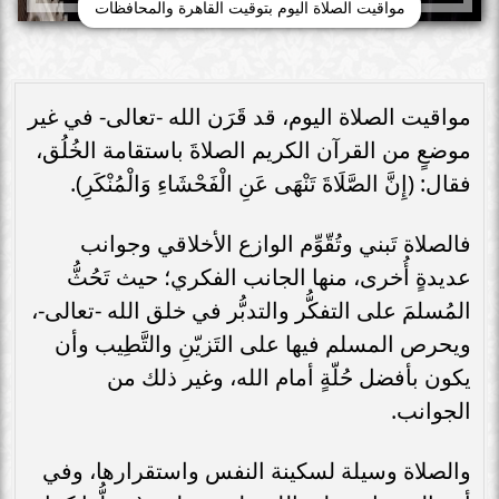
مواقيت الصلاة اليوم بتوقيت القاهرة والمحافظات
مواقيت الصلاة اليوم، قد قَرَن الله -تعالى- في غير
موضعٍ من القرآن الكريم الصلاةَ باستقامة الخُلُق،
فقال: (إِنَّ الصَّلَاةَ تَنْهَى عَنِ الْفَحْشَاءِ وَالْمُنْكَرِ).
فالصلاة تَبني وتُقّوِّم الوازع الأخلاقي وجوانب
عديدةٍ أُخرى، منها الجانب الفكري؛ حيث تَحُثُّ
المُسلمَ على التفكُّر والتدبُّر في خلق الله -تعالى-،
ويحرص المسلم فيها على التَزيّنِ والتَّطِيب وأن
يكون بأفضل حُلّةٍ أمام الله، وغير ذلك من
الجوانب.
والصلاة وسيلة لسكينة النفس واستقرارها، وفي