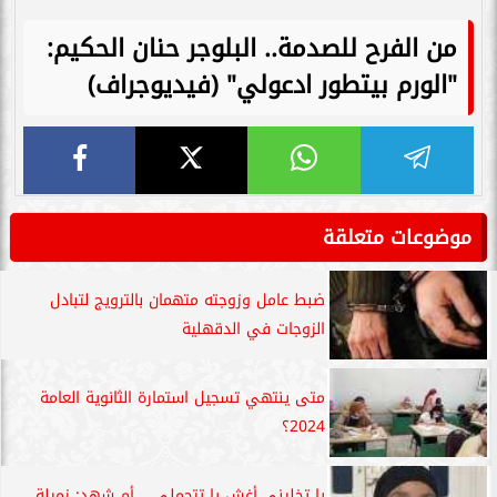
من الفرح للصدمة.. البلوجر حنان الحكيم:
"الورم بيتطور ادعولي" (فيديوجراف)
موضوعات متعلقة
ضبط عامل وزوجته متهمان بالترويج لتبادل
الزوجات في الدقهلية
متى ينتهي تسجيل استمارة الثانوية العامة
2024؟
يا تخليني أغش يا تتحملي .. أم شهد: زميلة