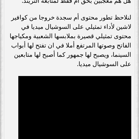
هل هم معجبين بحق أم فقط لمتابعه التريند.
لنلاحظ تطور محتوى أم سجدة خروجا من كوافير
لاشين لأداء تمثيلي على السوشيال ميديا في
محتوى تمثيلي قصيرة بملابسها الشعبية ومكياجها
الفاتح وصوتها المرتفع أملا في ان تفتح لها أبواب
السينما، ويصبح لها جمهور كما أصبح لها متابعين
على السوشيال ميديا.