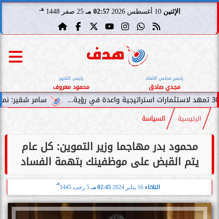
هـ
الإثنين
10 أغسطس 2026
02:57 مـ
25 صفر 1448
رئيس مجلس الأمناء
رئيس التحرير
مجدي صادق
محمود معروف
سامر شقير: نمو صناديق الاستث
الرئيسية
السياسة
محمود بدر مهاجما وزير التموين: كل عام
يتم القبض على موظفينك بتهمة الفساد
هـ
الثلاثاء
16 يناير 2024
02:45 مـ
5 رجب 1445