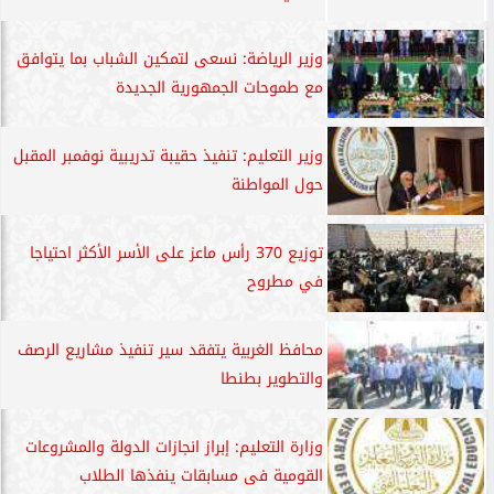
وزير الرياضة: نسعى لتمكين الشباب بما يتوافق
مع طموحات الجمهورية الجديدة
وزير التعليم: تنفيذ حقيبة تدريبية نوفمبر المقبل
حول المواطنة
توزيع 370 رأس ماعز على الأسر الأكثر احتياجا
في مطروح
محافظ الغربية يتفقد سير تنفيذ مشاريع الرصف
والتطوير بطنطا
وزارة التعليم: إبراز انجازات الدولة والمشروعات
القومية فى مسابقات ينفذها الطلاب