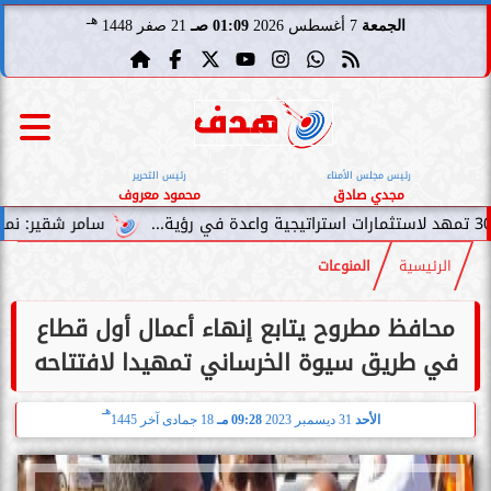
هـ
الجمعة
7 أغسطس 2026
01:09 صـ
21 صفر 1448
رئيس مجلس الأمناء
رئيس التحرير
مجدي صادق
محمود معروف
سامر شقير: نمو صناديق الاستثم
الرئيسية
المنوعات
محافظ مطروح يتابع إنهاء أعمال أول قطاع
في طريق سيوة الخرساني تمهيدا لافتتاحه
هـ
الأحد
31 ديسمبر 2023
09:28 مـ
18 جمادى آخر 1445