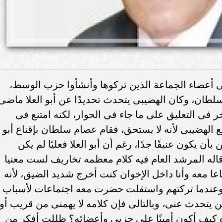
ى أعضاء الجماعة الذين تركوها وأنشأوا حزب الوسط،
سلطان، وكان الهضيبى يتحدث تحديدًا عن أبو العلا ماضى
خر فى التعليق على ما جاء فى الحوار، لكنه امتنع فى
مع الهضيبى لأنه لا يستحق، فقام عصام سلطان بإقناع أبو
ن يكون عنيفًا جدًا، رغم أن أبو العلا فعليًا لم يكن
ما قاله المرشد العام فيه كلام معظمه تخاريف لست معنيا
عا معه وأنا داخل الإخوان كنت أخرج شديد الضيق، لأنه
 وعندما تركتهم واستقلت حضرت معه اجتماعات لأسباب
ن يتحدث عنى، وبالتالى فإن كلامه لا يهمنى من قريب أو
 كيف أكون أمينًا على حزبى وأعضائه؟ ظللت أفكر من