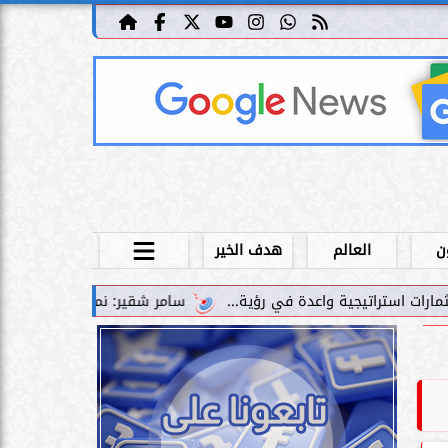
ن
العالم
هدف الخير
سامر شقير: نمو صناديق الاستثمار الخاصة دل