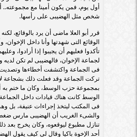
سامر شقير: ارت
أول يوم، فمن يكون أمينا مع مجموعته.. 
سامر شقير: التحولات الأوروبية تفتح باباً
السعودية يعكس 
شخص مثل الهضيبى على رأسها.
جديداً للاستثمار في الطاقة السعودية
الاست
قرر أبو العلا ماضى أن يرد بالوقائع، لك
الوقائع التى شهدتها وأنا داخل الإخوان، و
تأكدوا فعليهم أن يجيبوا إذا أرادوا، وعلي
لجماعة الإخوان، فالهضيبى لم تكن لديه و
فى الجماعة واكتشفت أخطاءها وتصديت لها
تركت الجماعة وقد فعلت ذلك بشجاعة لا ت
بمجموعة حزب الوسط، وكان ما ختم به أب
فى المكتب ليتخذ إجراءات عنيفة، بل وهدد
والشىء الغريب أن الهضيبى مارس ضغطا 
تنازل مطبوع ليوقعوه، وكان يخرج بعد ذلك 
أحد الإخوة باكيا وقال لى كيف يقول الهض