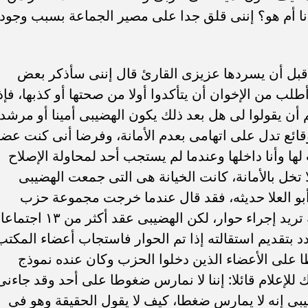
فاع استثمارات البنوك
سامر شقير: تباطؤ سوق العمل الأمر
أنا أم هو؟ إننى قلق جدا على مصير الجماعة بسبب وجود
متانة السيولة ويعزز
يعيد توجيه السيولة العالمية نحو
قرار المالي
السعودية
نه قبل أن يسردها عزيزى القارئ قال إننى سأذكر بعض
أطلب من الإخوان أن يتأكدوا أولا من صحتها أو كذبها، فإذ
هم أن يقولوا لى هل بعد ذلك يكون الهضيبى أمينا أو مرشدا
قائع تدل على اتهامى بعدم الأمانة، وفرضا أنى كنت عضو
 وأنا داخلها وعندما لم يستجب أحد لمحاولة الإصلاح
خل بالأمانة، كانت الخيانة هى التى جمعت الهضيبى
و العلا حديثه، فقد قال عندما خرجت مجموعة حزب
الوسط كانت هناك قيادات داخل الجماعة تريد إجراء حوار، لكن الهضيبى عقد أكثر من ١٣ اجتماعا
 بتقديم استقالته إذا تم الحوار فاستجاب أعضاء المكتب
على الأعضاء الذين دخلوا الحزب وكان عنده نموذج
للإعلام قائلا: إننا لا نمارس ضغوطا على أحد وقد جاءنى
يبى إنه لا يمارس ضغطا، كيف لا يقول الحقيقة وهو فى