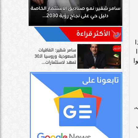
يكي
سامر شقير: نمو صناديق الاستثمار الخاصة
مصدر سعود
دليل حي على نجاح رؤية 2030...
على علاقت
الأكثر قراءة
ا
الأخبار
سامر شقير: اتفاقيات
السعودية وروسيا الـ30
ا
تمهد لاستثمارات...
،