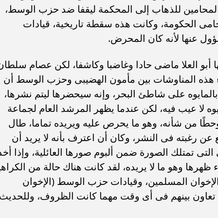
 المحامين للذهاب إلى المحكمة ليقفا ضد حزب الوسط،
حامى الحكومة، وكانت هذه سقطة تاريخية، قيادات
ول عنها لأنه كان المحرض.
ا أبو العلا ماضى حادا وغاضبا وكاشفا، لكن عصام سلطان
ء هذه المناوشات بين مأمون الهضيبى وحزب الوسط أن
المايوه على شاطئ البحر، وإنه سيحضرها ليتم نشرها،
وه لا عيب فيه، لكن عندما يظهر المرشد العام لجماعة
 وحطًا من شأنه، وهو ما يحرص عليه ويريده تماما، طال
عن رغبته فى النشر، وكان أن اعترف بأنه لا يريد أن
لتى تمتلك الصورة ضمن ألبوم صورها العائلية، وإذا أخذ
هرها وهو ما لا يريده، لقد كانت هناك حالة من الكراهي
لإخوان المسلمين، وقيادات حزب الوسط (الإخوان
 تعاون بينهم فى أى وقت مهما كانت الظروف، وللحديث