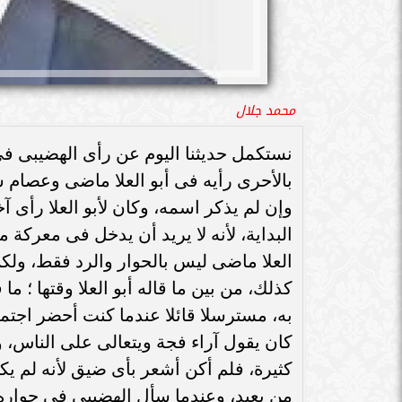
محمد جلال
نستكمل حديثنا اليوم عن رأى الهضيبى ف
بالأحرى رأيه فى أبو العلا ماضى وعصام 
وإن لم يذكر اسمه، وكان لأبو العلا رأى آ
البداية، لأنه لا يريد أن يدخل فى معركة 
العلا ماضى ليس بالحوار والرد فقط، ولكن بأ
كذلك، من بين ما قاله أبو العلا وقتها ؛ 
به، مسترسلا قائلا عندما كنت أحضر اجتما
كان يقول آراء فجة ويتعالى على الناس،
كثيرة، فلم أكن أشعر بأى ضيق لأنه لم يك
من بعيد، وعندما سأل الهضيبى فى حواره