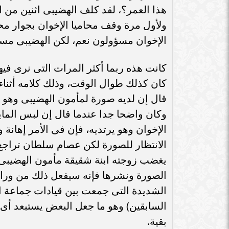
هذا العمر؟، لقد كلف الهضيبى اثنين من
ولأول مرة وقف محاميا الإخوان بجوار م
الإخوان مسؤولون نعم، لكن الهضيبى مسؤ
كانت هذه ربما أكثر المرات التى نرى فيه
كان كذلك طوال الوقت، وذلك كلامه أثنا
قال إن لديه صورة لمأمون الهضيبى وهو ب
وكان واضحا جدا عندما قال إن لبس الماي
الإخوان وهو يرتديه، فإن فى الأمر إهانة
الانتظار للصورة لكن عصام سلطان تراجع 
يغضب زوجته ابنة شقيقة مأمون الهضيبى ا
الصورة ونشرها فإنه سيفعل ذلك من وراء ظ
الشديدة التى جمعت بين قيادات جماعة ا
السابقين) وهو ما جعل البعض يستبعد أى
بقية.