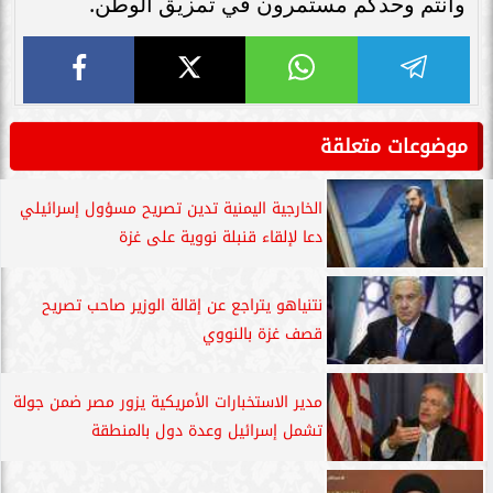
وأنتم وحدكم مستمرون في تمزيق الوطن.
موضوعات متعلقة
الخارجية اليمنية تدين تصريح مسؤول إسرائيلي
دعا لإلقاء قنبلة نووية على غزة
نتنياهو يتراجع عن إقالة الوزير صاحب تصريح
قصف غزة بالنووي
مدير الاستخبارات الأمريكية يزور مصر ضمن جولة
تشمل إسرائيل وعدة دول بالمنطقة