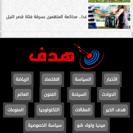
غدا.. محاكمة المتهمين بسرقة فتاة قصر النيل
الأخبار
السياسة
الاقتصاد
الرياضة
الحوادث
السياحة
الفنون
العالم
هدف الخير
المقالات
التكنولوجيا
المنوعات
ميديا وتوك شو
سياسة الخصوصية