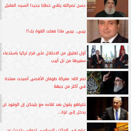
حسن نصرالله يلقي خطابا جديدا السبت المقبل
بيبى.. بيبى ماذا فعلت القوة بك؟!
أول تعليق من الاحتلال على قرار تركيا باستدعاء
سفيرها من تل أبيب
نصر الله: معركة طوفان الأقصى أصبحت ممتدة
في أكثر من جبهة
نتنياهو يقول بعد لقاءه مع بلينكن إن الوقود لن
يدخل إلى غزة...
عضو في المكتب السياسي لحماس يتحدث عن