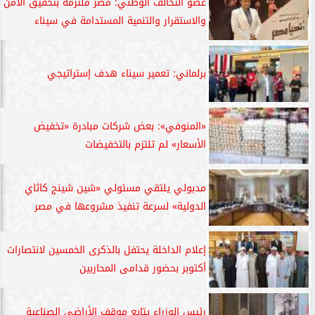
عضو التحالف الوطني: مصر ملتزمة بتحقيق الأمن
والاستقرار والتنمية المستدامة في سيناء
برلماني: تعمير سيناء هدف إستراتيجي
«المنوفي»: بعض شركات مبادرة «تخفيض
الأسعار» لم تلتزم بالتخفيضات
مدبولي يلتقي مسئولي «شين شينج كاثاي
الدولية» لسرعة تنفيذ مشروعها في مصر
إعلام الداخلة يحتفل بالذكرى الخمسين لانتصارات
أكتوبر بحضور قدامى المحاربين
رئيس الوزراء يتابع موقف الأراضي الصناعية