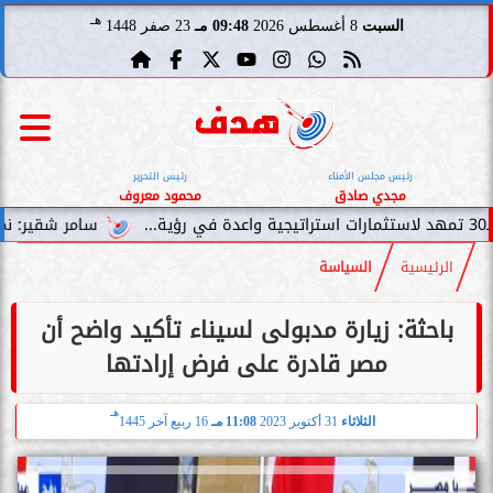
هـ
السبت
8 أغسطس 2026
09:48 مـ
23 صفر 1448
رئيس مجلس الأمناء
رئيس التحرير
مجدي صادق
محمود معروف
سامر شقير: نمو صناديق الاستثما
الرئيسية
السياسة
باحثة: زيارة مدبولى لسيناء تأكيد واضح أن
مصر قادرة على فرض إرادتها
هـ
الثلاثاء
31 أكتوبر 2023
11:08 مـ
16 ربيع آخر 1445