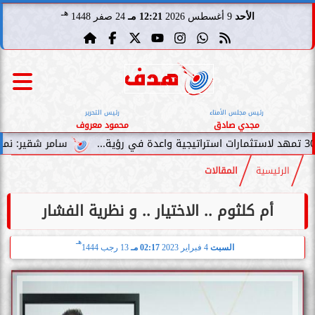
هـ
الأحد
9 أغسطس 2026
12:21 مـ
24 صفر 1448
رئيس مجلس الأمناء
رئيس التحرير
مجدي صادق
محمود معروف
سامر شقير: نمو صناديق الاستث
الرئيسية
المقالات
أم كلثوم .. الاختيار .. و نظرية الفشار
هـ
السبت
4 فبراير 2023
02:17 مـ
13 رجب 1444