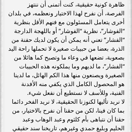
ظاهرة كونية حقيقية، كنت أتمنى أن ننتهز
الفرصة، أن نفرح لهذا الاختيار ونعظمه، في بلدان
أخرى يتعامل المسئولون مع فنهم الأقل بنظرية
“الفوشار”، نظرية “الفوشار” أو باللهجة الدارجة
“الفشار” تعني أنه يمكن أن يكون لديك حفنة من
الذرة، بعضا من حبيبات صغيرة لا تحملها راحة اليد
بصعوبة، تضعها في وعاء ما وتصبح كما هائلا من
“الفشار”، ما لديهم وما يملكونه هذه الحبيبات
الصغيرة ويصنعون منها هذا الكم الهائل، ما لدينا
هو المحصول الكامل الذي يكفي منه الأفدنة
الفنية، وللأسف لا نستطيع أن نفعل شيء.
لا نريد تأليها لكنوزنا الحقيقية، لا نريد الفخر دائما
بما كان فينا، لكن من حقنا أن نفرح بالاختيار، من
حقنا أن نتباهى بأم كلثوم وعبد الوهاب وعبد
الحليم وبليغ حمدي وغيرهم، تاريخنا سند حقيقي