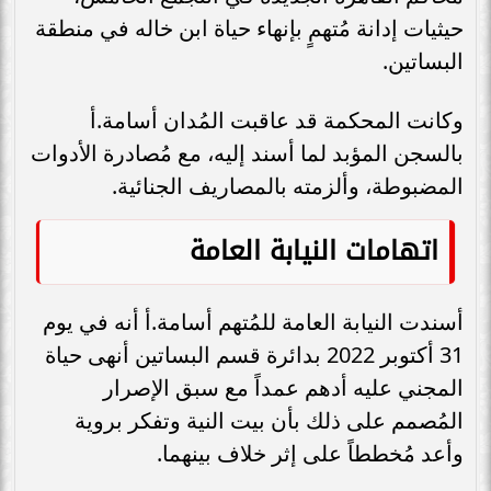
‏حيثيات إدانة مُتهمٍ بإنهاء حياة ‏ابن خاله في منطقة
البساتين. ‏
وكانت المحكمة قد عاقبت المُدان أسامة.أ
بالسجن المؤبد لما أسند إليه، مع مُصادرة ‏‏الأدوات
‏المضبوطة، وألزمته ‏بالمصاريف الجنائية. ‏
اتهامات النيابة العامة
أسندت النيابة العامة للمُتهم أسامة.أ أنه في يوم
31 أكتوبر 2022 بدائرة قسم ‏البساتين ‏أنهى ‏حياة
المجني عليه أدهم عمداً مع ‏سبق الإصرار
المُصمم على ذلك بأن ‏بيت النية ‏وتفكر بروية
‏وأعد مُخططاً على إثر خلاف بينهما. ‏