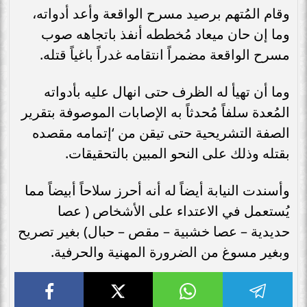
وقام المُتهم برصيد مسرح الواقعة وأعد أدواته،
وما إن حان ميعاد مُخططه أنفذ ‏باتجاهه ‏صوب
‏مسرح الواقعة مضمراً ‏انتقامه غدراً باغياً قتله. ‏
وما أن تهيأ له الظرف حتى انهال عليه بأدواته
المُعدة سلفاً مُحدثاً به الإصابات ‏‏الموصوفة بتقرير
‏الصفة التشريحية حتى ‏تيقن من ‘إتمامه مقصده
بقتله وذلك على ‏النحو ‏المبين بالتحقيقات. ‏
وأسندت النيابة أيضاً له أنه أحرز سلاحاً أبيضاً مما
يُستعمل في الاعتداء على ‏‏الأشخاص ‏‏( عصا
حديدية – عصا خشبية – ‏مقص – حبال) بغير تصريح
وبغير مسوغ ‏‏من ‏الضرورة المهنية والحرفية. ‏