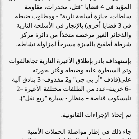
المؤبد فى 4 قضايا "قتل، مخدرات، مقاومة
سلطات، حيازة أسلحة نارية" - ومطلوب ضبطه
‏فى 3 قضايا أخرى) بالإتجار فى الأسلحة النارية
والذخائر الغير مرخصه متخذاً من دائرة مركز
شرطة أطفيح ‏بالجيزة مسرحاً لمزاولة نشاطه.‏
بإستهدافه بادر بإطلاق الأعيرة النارية تجاهالقوات
وتم السيطرة عليه وضبطه ‏وعُثر بحوزته
على(قاذف "أر بى جى" و2 مقذوف- 3 بنادق آلية
–6 خزينة–‏عدد من الطلقات مختلفة الأعيرة –2
تليسكوب قناصة – منظار - سيارة "ربع ‏نقل").‏
تم إتخاذ الإجراءات القانونية.‏
جاء ذلك فى إطار مواصلة الحملات الأمنية