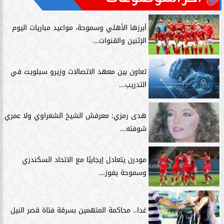
أبرزها الأهلي وسموحة، مواعيد مباريات اليوم
الإثنين والقنوات...
تعاون بين معهد الاتصالات وزيرو سبلويت في
التدريب...
هدى رمزي: معرفش الشيخ الشعراوي ولا عمري
شوفته...
مودرن يتعادل إيجابيًا مع الاتحاد السكندري
وسموحة يفوز...
غدا.. محاكمة المتهمين بسرقة فتاة قصر النيل