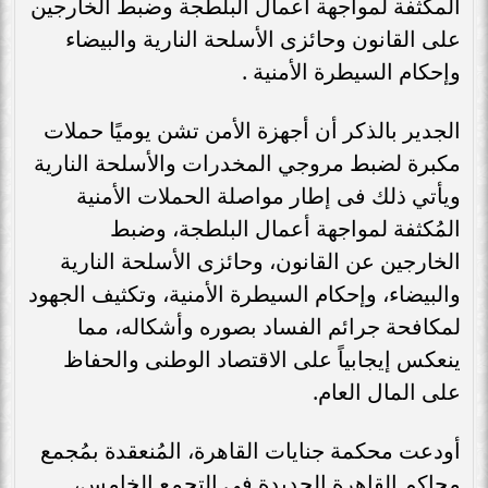
المكثفة ‏لمواجهة أعمال البلطجة وضبط ‏الخارجين
‏على ‏القانون وحائزى الأسلحة النارية والبيضاء
‏وإحكام السيطرة الأمنية .‏
الجدير بالذكر أن أجهزة الأمن تشن يوميًا حملات
مكبرة لضبط مروجي المخدرات ‏والأسلحة ‏النارية
ويأتي ذلك ‏فى إطار مواصلة الحملات الأمنية
المُكثفة لمواجهة أعمال ‏البلطجة، وضبط
‏الخارجين عن القانون، وحائزى ‏الأسلحة النارية
والبيضاء، وإحكام ‏السيطرة الأمنية، وتكثيف ‏الجهود
لمكافحة جرائم الفساد بصوره وأشكاله، ‏مما
ينعكس ‏إيجابياً على الاقتصاد الوطنى ‏والحفاظ
على المال العام.‏
أودعت محكمة جنايات القاهرة، المُنعقدة بمُجمع
محاكم القاهرة الجديدة في التجمع ‏‏الخامس،