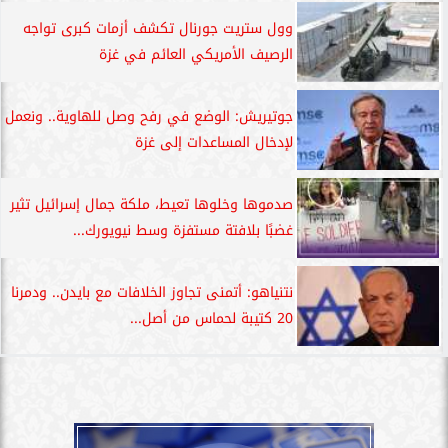
وول ستريت جورنال تكشف أزمات كبرى تواجه
الرصيف الأمريكي العائم في غزة
جوتيريش: الوضع في رفح وصل للهاوية.. ونعمل
لإدخال المساعدات إلى غزة
صدموها وخلوها تعيط، ملكة جمال إسرائيل تثير
غضبًا بلافتة مستفزة وسط نيويورك...
نتنياهو: أتمنى تجاوز الخلافات مع بايدن.. ودمرنا
20 كتيبة لحماس من أصل...