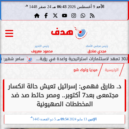
هـ
الأحد
9 أغسطس 2026
06:43 مـ
24 صفر 1448
رئيس مجلس الأمناء
رئيس التحرير
مجدي صادق
محمود معروف
سامر شقير: نمو صناديق الاستثمار ال
الرئيسية
ميديا وتوك شو
د. طارق فهمى: إسرائيل تعيش حالة انكسار
مجتمعى بعد7 أكتوبر.. ومصر حائط صد ضد
المخططات الصهيونية
هـ
الإثنين
13 مايو 2024
09:54 مـ
5 ذو القعدة 1445