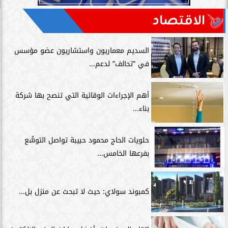
الاقتصاد
السديم معماريون واستشاريون عضو مؤسس
في ”تحالف” لدعم...
أهم الإجراءات الوقائية التي تنصح بها شركة
بناء...
حلويات الحاج محمود حبيبة تواصل التوسُّع
بفرعها الخامس...
كمبوند سولاي: حيث لا تبحث عن منزل بل...