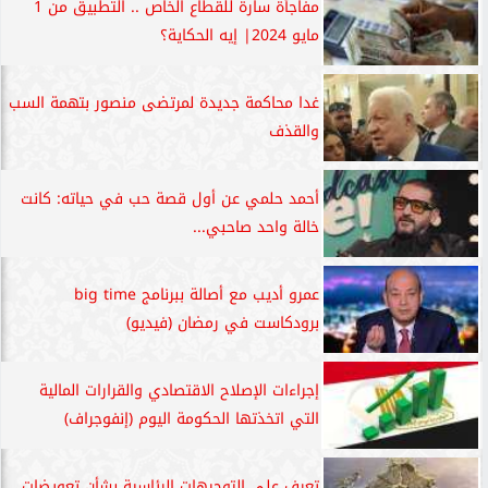
مفاجأة سارة للقطاع الخاص .. التطبيق من 1
مايو 2024| إيه الحكاية؟
غدا محاكمة جديدة لمرتضى منصور بتهمة السب
والقذف
أحمد حلمي عن أول قصة حب في حياته: كانت
خالة واحد صاحبي...
عمرو أديب مع أصالة ببرنامج big time
برودكاست في رمضان (فيديو)
إجراءات الإصلاح الاقتصادي والقرارات المالية
التي اتخذتها الحكومة اليوم (إنفوجراف)
تعرف على التوجيهات الرئاسية بشأن تعويضات