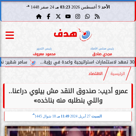
هـ
الأحد
9 أغسطس 2026
03:23 مـ
24 صفر 1448
رئيس مجلس الأمناء
رئيس التحرير
مجدي صادق
محمود معروف
سامر شقير: نمو صناديق الاستثما
الرئيسية
الاقتصاد
عمرو أديب: صندوق النقد مش بيلوي دراعنا..
واللي بنطلبه منه بناخده»
هـ
السبت
27 أبريل 2024
11:49 مـ
18 شوال 1445