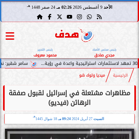
هـ
الأحد
9 أغسطس 2026
02:26 مـ
24 صفر 1448
رئيس مجلس الأمناء
رئيس التحرير
مجدي صادق
محمود معروف
سامر شقير: نمو صناديق الاستثما
الرئيسية
ميديا وتوك شو
مظاهرات مشتعلة في إسرائيل لقبول صفقة
الرهائن (فيديو)
هـ
السبت
27 أبريل 2024
09:24 مـ
18 شوال 1445