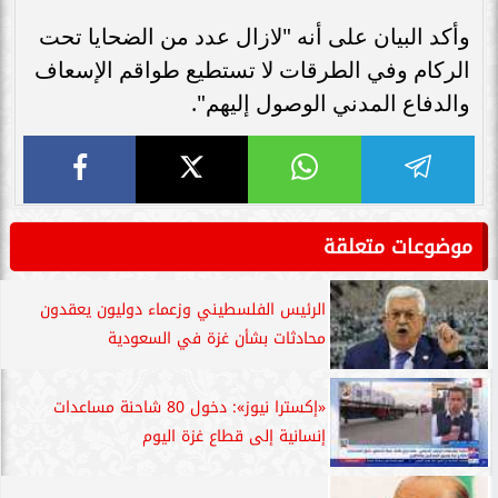
وأكد البيان على أنه "لازال عدد من الضحايا تحت
الركام وفي الطرقات لا تستطيع طواقم الإسعاف
والدفاع المدني الوصول إليهم".
موضوعات متعلقة
الرئيس الفلسطيني وزعماء دوليون يعقدون
محادثات بشأن غزة في السعودية
«إكسترا نيوز»: دخول 80 شاحنة مساعدات
إنسانية إلى قطاع غزة اليوم