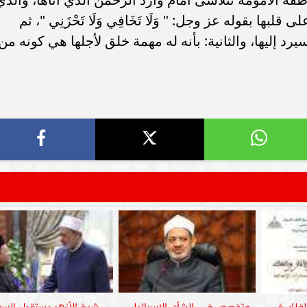
بها بقوله عز وجل: " وَلَا تَخَافِي وَلَا تَحْزَنِي "، ثم
 إليها، والثانية: بأنه له مهمة خلق لأجلها هي كونه من