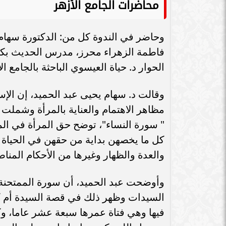
محاضرات الجامع الأزهر
سامر شقير: اتفاقيات السعودية وروسيا
الـ30 تمهد لاستثمارات استراتيجية واعدة
سامر شقير: التحول
في رؤية...
جديداً للاستثما
وحاضر في الندوة كل من: الدكتورة سهام يح
فاطمة الزهراء محرز، مدرس الحديث بكلية 
الحوار د. حياة العيسوي الباحثة بالجامع ا
وقالت د. سهام يحيى عبد الحميد، إن الإس
مظاهر الاهتمام والعناية بالمرأة وشملت
" سورة النساء"، توضح حق المرأة في ال
كل ما يخصهن بداية من حقهن في الحياة و
والعدة والظهار وغيرها من الأحكام المناص
وأوضحت عبد الحميد، أن سورة الممتحنة ذ
السيدات وظهر ذلك في قصة السيدة أم كل
فيها وهي فتاة عمرها سبعة عشر عاما، وك