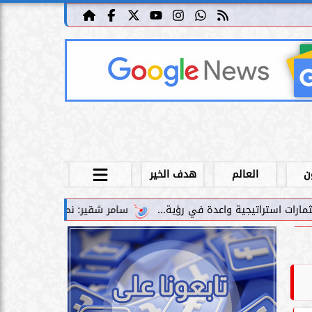
ن
العالم
هدف الخير
سامر شقير: نمو صناديق الاستثمار الخاصة دليل حي على نج