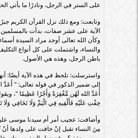
على الستر في الرجل، ونادرًا ما يأتي الحك
وتابعت: ومع ذلك نزل القرآن الكريم جبر
الآية على عشر صفات، بدأت بالمسلمين وا
وكأن الله تعالى أوجد مراد السيدة أسما
والنساء، واشتملت على كل أنواع التكلي
باطن الرجل، وهذه هي الأصول.
واسترسلت: تلحظ في هذه الآية أيضًا: أنها
إلى ضمير الذكور في قوله تعالى: " أَعَدَّ الله ل
أَعَدَّ الله لَهُن مَّغْفِرَةً وَأَجْرًا عَظِيمًا "، ويق
خِفْتِ عَلَيْهِ فَأَلْقِيهِ فِي الْيَمِّ وَلَا تَخَافِي وَلَا ت
وأضافت: عجيب أمر أم سيدنا موسى عليه السلام: " 
مِنَ النساء تقبل إنْ خافت على ولدها أنْ 
موت محقق؟، وقد جعل الحق سبحانه عاطفة