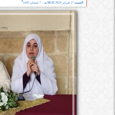
هـ
السبت
17 فبراير 2024
10:55 مـ
7 شعبان 1445