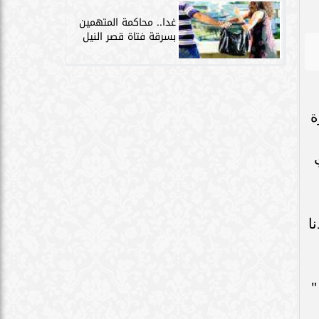
غدا.. محاكمة المتهمين
بسرقة فتاة قصر النيل
ة
ِ
ا
"