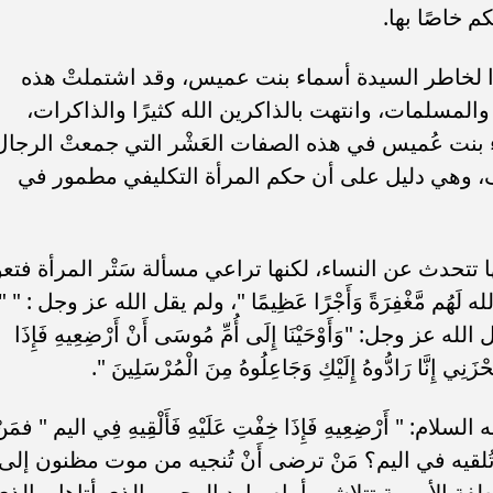
م خاصًا بها.
ًا لخاطر السيدة أسماء بنت عميس، وقد اشتملتْ هذه
لمسلمات، وانتهت بالذاكرين الله كثيرًا والذاكرات،
ء بنت عُميس في هذه الصفات العَشْر التي جمعتْ الرجال
ف، وهي دليل على أن حكم المرأة التكليفي مطمور في
 تتحدث عن النساء، لكنها تراعي مسألة سَتْر المرأة فتعو
َهُم مَّغْفِرَةً وَأَجْرًا عَظِيمًا "، ولم يقل الله عز وجل : " "
ول الله عز وجل: "وَأَوْحَيْنَا إِلَى أُمِّ مُوسَى أَنْ أَرْضِعِيهِ فَإِذَا
َحْزَنِي إِنَّا رَادُّوهُ إِلَيْكِ وَجَاعِلُوهُ مِنَ الْمُرْسَلِينَ ".
أَرْضِعِيهِ فَإِذَا خِفْتِ عَلَيْهِ فَأَلْقِيهِ فِي اليم " فمَنْ
تُلقيه في اليم؟ مَنْ ترضى أَنْ تُنجيه من موت مظنون إلى
 الأمومة تتلاشى أمام وارد الرحمن الذي أتاها، والذي