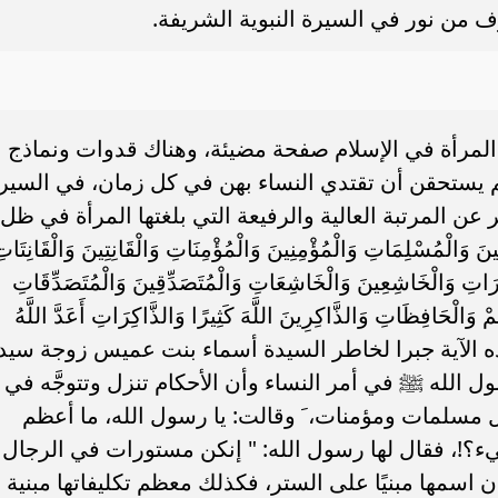
 من نور في السيرة النبوية الشريفة.
ة المرأة في الإسلام صفحة مضيئة، وهناك قدوات ونماذج
يم يستحقن أن تقتدي النساء بهن في كل زمان، في السير
 عن المرتبة العالية والرفيعة التي بلغتها المرأة في ظل
ُسْلِمَاتِ وَالْمُؤْمِنِينَ وَالْمُؤْمِنَاتِ وَالْقَانِتِينَ وَالْقَانِتَات
رَاتِ وَالْخَاشِعِينَ وَالْخَاشِعَاتِ وَالْمُتَصَدِّقِينَ وَالْمُتَصَدِّقَاتِ
وَالْحَافِظَاتِ وَالذَّاكِرِينَ اللَّهَ كَثِيرًا وَالذَّاكِرَاتِ أَعَدَّ اللَّهُ
د نزلت هذه الآية جبرا لخاطر السيدة أسماء بنت عميس زوجة سيدن
ول الله ﷺ في أمر النساء وأن الأحكام تنزل وتتوجَّه في
ل مسلمات ومؤمنات، َ وقالت: يا رسول الله، ما أعظم
يء؟!، فقال لها رسول الله: " إنكن مستورات في الرجال 
كان اسمها مبنيًا على الستر، فكذلك معظم تكليفاتها مبنية