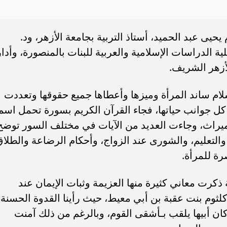
سامر شقير: ارتفاع استثمارات البنو
ات الأوروبية تفتح باباً
السعودية يعكس متانة السيولة ويع
ر في الطاقة السعودية
الاستقرار المالي
يى عبد الحميد، أستاذ التربية بجامعة الأزهر، ود.
الدراسات الإسلامية والعربية للبنات بالمنصورة، وأدار
لأزهر الشريف.
لام ساند المرأة وميزها وأعطاها جميع حقوقها وتعددت
 كل جوانب حياتها، فجاء القرآن الكريم بسورة تحمل اسم
ميراث، وجاءت العديد من الآيات في مختلف السور توضح
التعليم، والشورى عند الزواج، وأحكام الرضاعة والطلا
رة للمرأة.
كرت معاني كثيرة منها العزيمة وثبات الإيمان عند
ثوم بنت عقبة بن أبي معيط، حيث رأينا القدوة الحسنة
ان أبيها يلقب بـأشقى القوم، وبالرغم من ذلك آمنت