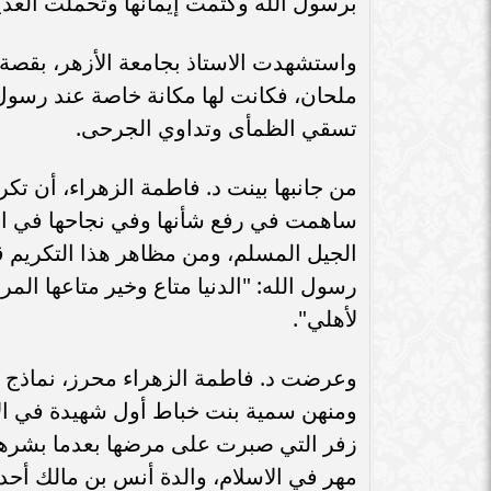
برسول الله وكتمت إيمانها وتحملت العد
واستشهدت الاستاذ بجامعة الأزهر، بقصة 
ملحان، فكانت لها مكانة خاصة عند رسول 
تسقي الظمأى وتداوي الجرحى.
من جانبها بينت د. فاطمة الزهراء، أن تكر
ساهمت في رفع شأنها وفي نجاحها في القي
الجيل المسلم، ومن مظاهر هذا التكريم ق
رسول الله: "الدنيا متاع وخير متاعها المر
لأهلي".
وعرضت د. فاطمة الزهراء محرز، نماذج من
ومنهن سمية بنت خباط أول شهيدة في الإ
زفر التي صبرت على مرضها بعدما بشرها ا
مهر في الاسلام، والدة أنس بن مالك أحد 