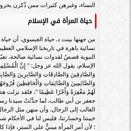
النساء، وغيرهن كثيرات ممن ذُكرن بحروف
حياة المرأة في الإسلام
من جهتها بينت د. حياة العيسوي، أن حيا
نسائية باهرة في تاريخنا الإسلامي العظ
النبوية قصصُ لقدوات نسائية صالحة، تعبّر
الإسلام، يقول الله عز وجل: " إِنَّ الْمُسْلِمِينَ وَالْم
وَالصَّادِقِينَ وَالصَّادِقَاتِ وَالصَّابِرِينَ وَالصَّابِ
وَالصَّائِمِينَ وَالصَّائِمَاتِ وَالْحَافِظِينَ فُرُوجَهُمْ 
لَهُمْ مَغْفِرَةً وَأَجْرًا عَظِيمًا "، فلق
جعفر بن أبي طالب، لما حدَّثَتْ سيدنا رس
الغالب إلى الرجال، وأن منهن مثل الرجا
خيبتنا وخسارتنا، فليس لنا في الأحكام ش
؛ لأن أمر المرأة مبنيٌّ على الستر، فإذا 