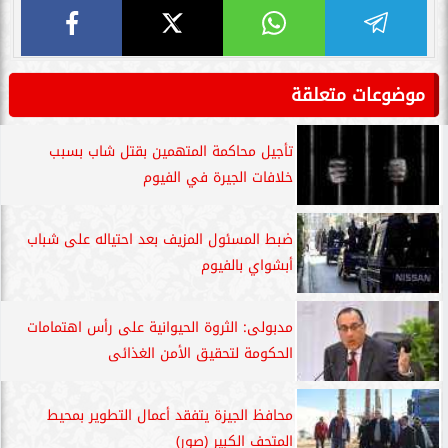
موضوعات متعلقة
تأجيل محاكمة المتهمين بقتل شاب بسبب
خلافات الجيرة في الفيوم
ضبط المسئول المزيف بعد احتياله على شباب
أبشواي بالفيوم
مدبولى: الثروة الحيوانية على رأس اهتمامات
الحكومة لتحقيق الأمن الغذائى
محافظ الجيزة يتفقد أعمال التطوير بمحيط
المتحف الكبير (صور)