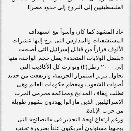
الفلسطينيين إلى النزوح إلى حدود مصر!!
عاد المشهد كما كان وأسوأ مع استهداف
المستشفيات والمدارس التى نزح إليها عشرات
الألوف فراراً من قنابل إسرائيل التى أصبحت
«بفضل الولايات المتحدة» يصل حجم الواحدة منها
إلى ٢٠٠٠ رطل(!!) وتوارت كل الأكاذيب التى
تحاول تبرير استمرار الجريمة، وارتفعت من جديد
أصوات الشعوب ومعظم حكومات العالم وهى
تطلب إيقاف المذابح ومحاكمة مجرمى الحرب
الإسرائيليين الذين مازالوا يهددون بشهور طويلة
من حرب الإبادة.
ورغم ارتفاع لهجة التحذير فى «النصائح» التى
يوجهها مسئولون أمريكيون علناً بضرورة تجنب