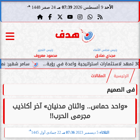
هـ
الأحد
9 أغسطس 2026
07:39 مـ
24 صفر 1448
رئيس مجلس الأمناء
رئيس التحرير
مجدي صادق
محمود معروف
سامر شقير: نمو صناديق الاس
الرئيسية
المقالات
فى الصميم
«واحد حماس.. واثنان مدنيان» آخر أكاذيب
مجرمى الحرب!!
هـ
الثلاثاء
5 ديسمبر 2023
07:36 مـ
22 جمادى أول 1445