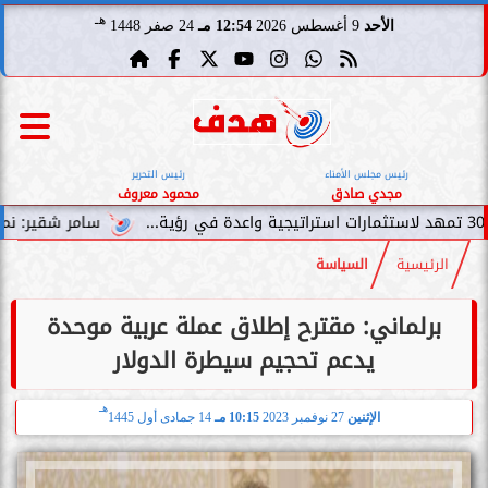
هـ
الأحد
9 أغسطس 2026
12:54 مـ
24 صفر 1448
رئيس مجلس الأمناء
رئيس التحرير
مجدي صادق
محمود معروف
سامر شقير: نمو صناديق الاستثمار 
الرئيسية
السياسة
برلماني: مقترح إطلاق عملة عربية موحدة
يدعم تحجيم سيطرة الدولار
هـ
الإثنين
27 نوفمبر 2023
10:15 مـ
14 جمادى أول 1445