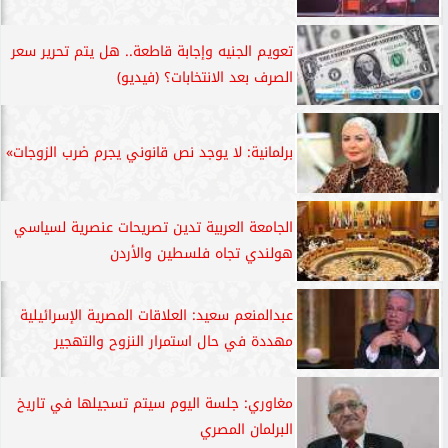
تعويم الجنيه وإجابة قاطعة.. هل يتم تحرير سعر
الصرف بعد الانتخابات؟ (فيديو)
برلمانية: لا يوجد نص قانوني يجرم ضرب الزوجات»
الجامعة العربية تدين تصريحات عنصرية لسياسي
هولندي تجاه فلسطين والأردن
عبدالمنعم سعيد: العلاقات المصرية الإسرائيلية
مهددة في حال استمرار النزوح والتهجير
مغاوري: جلسة اليوم سيتم تسجيلها في تاريخ
البرلمان المصري