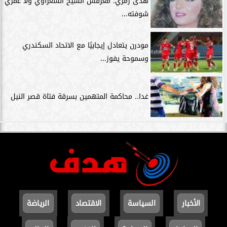
هدى رمزي: معرفش الشيخ الشعراوي ولا عمري
شوفته...
مودرن يتعادل إيجابيًا مع الاتحاد السكندري
وسموحة يفوز...
غدا.. محاكمة المتهمين بسرقة فتاة قصر النيل
الأخبار
السياسة
الاقتصاد
الرياضة