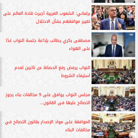
برلماني: الشعوب العربية أجبرت قادة العالم على
تغيير موافقهم بشأن الاحتلال
مصطفى بكري يطالب بإذاعة جلسة النواب غدًا
على الهواء
النواب يرفض رفع الحصانة عن نائبين لعدم
استيفاء الشروط
مجلس النواب يوافق على 9 مخالفات بناء يجوز
التصالح عليها فى القانون...
الموافقة على مواد الإصدار بقانون التصالح في
مخالفات البناء