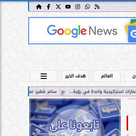
ن
العالم
هدف الخير
سامر شقير: نمو صناديق الاستثمار الخاصة دليل حي 