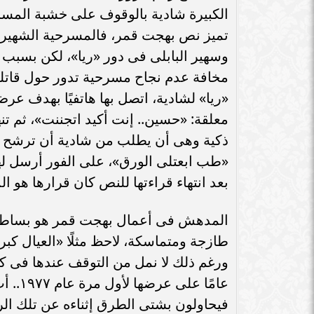
سامر شقير: اتفاقيات السعودية وروسيا
الكبيرة شادية بالوقوف على خشبة المسر
الـ30 تمهد لاستثمارات استراتيجية واعدة
سامر شقير: التحول
تميز نص بهجت قمر، فالمسرحية الشهيرة 
في رؤية...
جديداً للاستثما
وسهير البابلى فى دور «ريا»، لكن بسبب
مخافة عدم نجاح مسرحية تدور حول قاتل
«ريا» لشادية، اتصل بها هاتفيًا بهدف ع
معلقة: «حسين.. إنت أكيد اتجننت»، ثم تنه
ذكية وهى أن يطلب من شادية أن ترشح له 
«طب ابعتلى الورق»، على الفور أرسل لها
بعد انتهاء قراءتها للنص كان قرارها هو ال
المدهش فى أعمال بهجت قمر هو بساطة ا
طازجة ومتماسكة، لاحظ مثلًا «العيال ك
عامًا 
فيحاولون بشتى الطرق إثناءه عن تلك الرغ