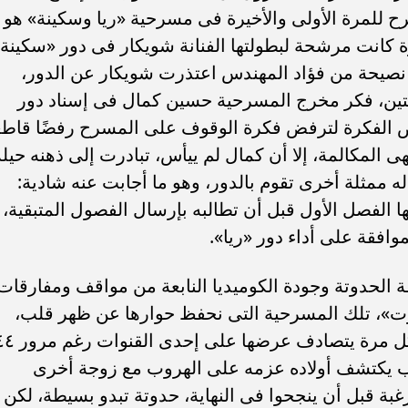
سامر شقير: ارتفاع استثمارات البنو
ح للمرة الأولى والأخيرة فى مسرحية «ريا وسكينة» هو
ات الأوروبية تفتح باباً
السعودية يعكس متانة السيولة ويع
كانت مرشحة لبطولتها الفنانة شويكار فى دور «سكينة
ر في الطاقة السعودية
الاستقرار المالي
 نصيحة من فؤاد المهندس اعتذرت شويكار عن الدور،
تين، فكر مخرج المسرحية حسين كمال فى إسناد دور
رض الفكرة لترفض فكرة الوقوف على المسرح رفضًا قاطعً
ى المكالمة، إلا أن كمال لم ييأس، تبادرت إلى ذهنه حيلة
ممثلة أخرى تقوم بالدور، وهو ما أجابت عنه شادية:
 الفصل الأول قبل أن تطالبه بإرسال الفصول المتبقية،
موافقة على أداء دور «ريا».
لحدوتة وجودة الكوميديا النابعة من مواقف ومفارقات
برت»، تلك المسرحية التى نحفظ حوارها عن ظهر قلب،
ورغم ذلك لا نمل من التوقف عندها فى كل مرة يتصادف عرضها على إح
على عرضها لأول مرة عام ١٩٧٧.. أب يكتشف أولاده عزمه على الهروب مع زوجة أخرى
بة قبل أن ينجحوا فى النهاية، حدوتة تبدو بسيطة، لكن