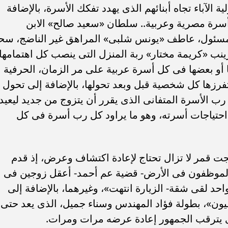
آباء تجاه أبنائهم الذى يهدد تفكك الأسرة، بالإضافة
أسرة مصرية وعربية.. سلطان «سعيد صالح» الابن
لمسئول، عاطف «يونس شلبى» المراهق غير الناضج، سح
زينب «كريمة مختار» ربة المنزل التى ينصب كل اهتمامها
ا أو بعضها فى كل أسرة عربية على مر الزمان، الحرفية
تفرزها كل شخصية قبل وبعد تحولها، بالإضافة إلى تحول
لأسرة المتفانى الذى يقرر أن يتزوج من جديد ليعيد
ة احتياجات أسرته، وهو ما يراود كل رب أسرة فى كل
هجت قمر لا تزال تحتاج لإعادة اكتشاف وعرض، إذ قدم
«الموظفون فى الأرض- قضية عم أحمد- أعقل زوجين فى
حد لقى شقة- الزيارة انتهت»، وغيرهما، بالإضافة إلى
ن»، بطولة فؤاد المهندس وسناء جميل، الذى يعد حتى
ى يترقب الجمهور إعادة عرضه مرات ومرات.