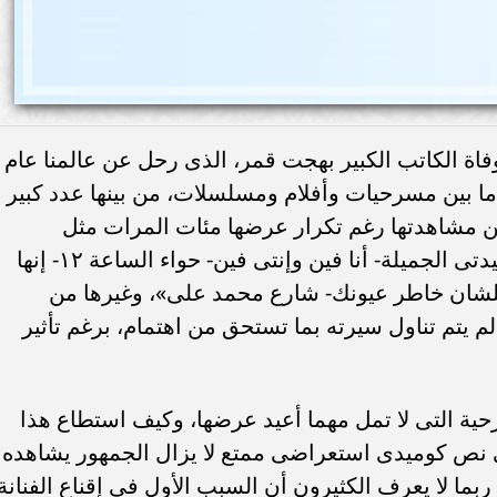
لوفاة الكاتب الكبير بهجت قمر، الذى رحل عن عالمنا عام
يد على ١١٠ أعمال فنية ما بين مسرحيات وأفلام ومسلسلات، من بينها عدد كبير
 من مشاهدتها رغم تكرار عرضها مئات المرات مثل
مسرحيات «ريا وسكينة- العيال كبرت- سيدتى الجميلة- أنا فين وإنتى فين- حواء الساعة ١٢- إنها
علشان خاطر عيونك- شارع محمد على»، وغيرها من
 يتم تناول سيرته بما تستحق من اهتمام، برغم تأثير
حية التى لا تمل مهما أعيد عرضها، وكيف استطاع هذا
ى نص كوميدى استعراضى ممتع لا يزال الجمهور يشاهده
امًا على عرضه، ربما لا يعرف الكثيرون أن السبب الأول فى إقناع الفنانة