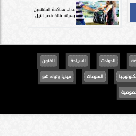
غدا.. محاكمة المتهمين
بسرقة فتاة قصر النيل
ضة
الحوادث
السياحة
الفنون
كنولوجيا
المنوعات
ميديا وتوك شو
خصوصية