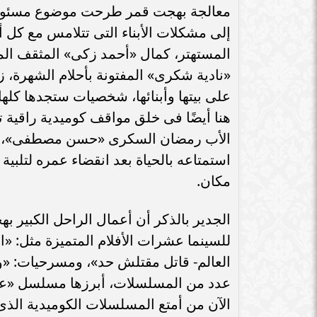
معالجة بهجت قمر طرحت موضوع مسئولية ال
إلى مشكلات الأبناء التى تتلامس مع كل 
المستهتر، كمال «أحمد زكى» المثقف ا
«نادية شكرى» المفتونة بأحلام الشهرة، 
على بيتها وأبنائها، شخصيات ستجدها كله
هنا أيضًا فى خلق مواقف كوميدية راقية 
الأب رمضان السكرى «حسن مصطفى»، رب ا
استمتاعه بالحياة بعد انقضاء عمره لتلبي
مكان.
الجدير بالذكر أن أعمال الراحل الكبير ب
للسينما عشرات الأفلام المتميزة مثل: 
العالم- قاتل مقتلش حد»، ومسرحيات: «وا
عدد من المسلسلات، أبرزها مسلسل «عيو
الآن من أمتع المسلسلات الكوميدية الذ