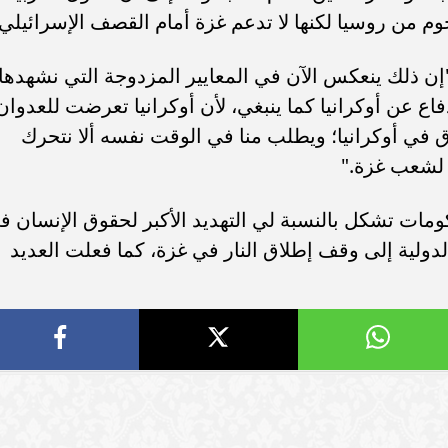
لزيادة
رئيس وزراء النرويج لزيادة
أحلام إسرائيلية مرفوض
بلدين
الاستثمارات بين البلدين
«فلسطينيا وعربيا»
ى يحمل
برازيلية عائدة من غزة: سرت على
الصحة الفلسطينية: جمي
من غزة ولا
قدمي 4 ساعات وسط أشلاء
مستشفيات شمال غزة خا
..
الضحايا...
الخدمة