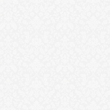
لتصعيد على
ضبط سيارة محملة بالسلع
أسرار توظيف مرتزقة في 
يلية الأعنف
الغذائية بالأقصر بدون فواتير أو
الاحتلال للحرب ضد غزة
مستندات قانونية
الأخبار
السياسة
الاقتصاد
الريا
العالم
هدف الخير
المقالات
الت
سياسة ال
جميع الحقوق محفوظة ©