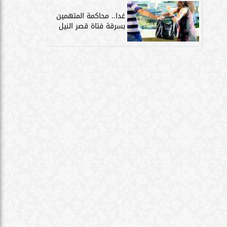
جيش
غدا.. محاكمة المتهمين
بسرقة فتاة قصر النيل
ضة
الحوادث
السياحة
الفنون
كنولوجيا
المنوعات
ميديا وتوك شو
خصوصية