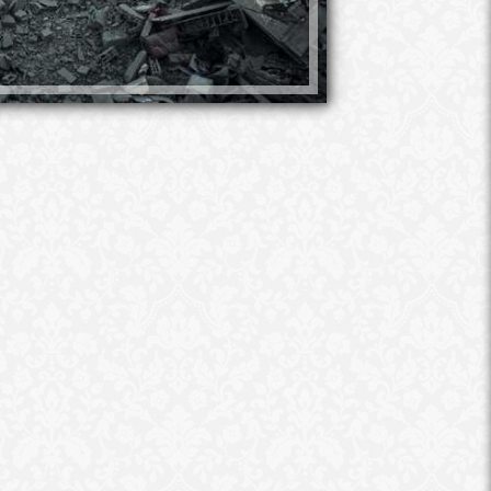
محمد جلال
أكدت مصادر مطلعة لقناة القاهرة الإخبا
لاتفاق لوقف إطلاق النار فى غزة والإفرا
وفى وقت سابق اتهمت منظمة العفو الدولي
الغزو الإسرائيلي لغزة باتباع معايير مزدو
تدعم أوكرانيا بكل قوتها لأنها تعرضت له
قالت أجنيس كالامارد الخبيرة الحقوقية: 
فالكتلة الغربية تطالبنا جميعا بالاندفاع ل
من قبل روسيا وهم يعانون بشكل لا يصدق