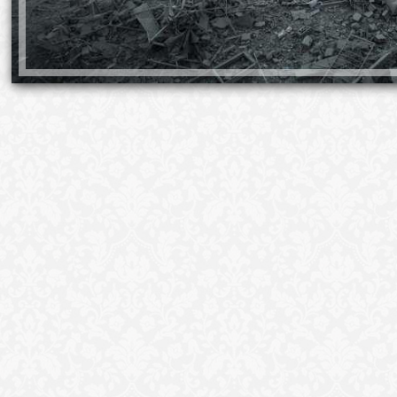
رية، أن هناك اتصالات مصرية قطرية لدفع جهود التوصل
ج عن المحتجزين.
ة المعنية بحقوق الإنسان الحكومات الغربية التي تدع
جة، وأشار الأمين العام للمجموعة إلى أن الدول الغربية
جوم من روسيا لكنها لا تدعم غزة أمام القصف الإسرائيلي.
"إن ذلك ينعكس الآن في المعايير المزدوجة التي نشهدها:
لدفاع عن أوكرانيا كما ينبغي، لأن أوكرانيا تعرضت للعدوان
 في أوكرانيا؛ ويطلب منا في الوقت نفسه ألا نتحرك