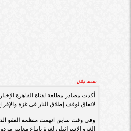
سامر شقير: اتفاقيات السعودية وروسيا
بشأن القصف المتعدد والمعاناة المطلقة
الـ30 تمهد لاستثمارات استراتيجية واعدة
سامر شقير: التحول
في رؤية...
جديداً للاستثما
وتابعت: "إن المعايير المزدوجة لهذه الح
الوقت الحالي"، وقد دعت منظمة العفو ال
من الدول حول العالم.
موضوعات متعلقة
وزير التعليم العالي: عدد الطلاب
السيسي يتلقى اتصالاً 