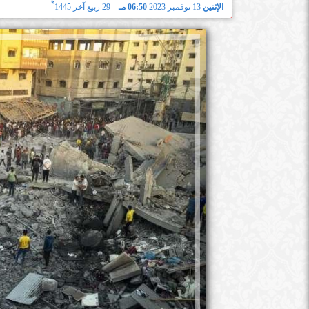
هـ
الإثنين
13 نوفمبر 2023
06:50 مـ
29 ربيع آخر 1445