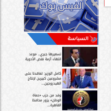
السياسة
تسعيرها جبري.. موعد
انتهاء أزمة نقص الأدوية
كامل الوزير: تعاقدنا على
مشروعين كبيرين لإنتاج
الهيدروجين...
وفد من حزب «حماة
الوطن» يزور محافظ
القاهرة...