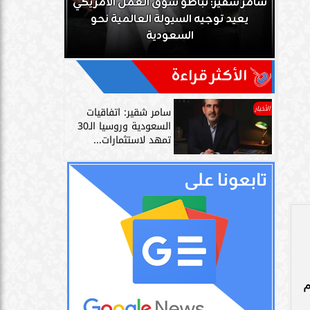
ك
سامر شقير: تباطؤ سوق العمل الأمريكي
زز
يعيد توجيه السيولة العالمية نحو
سامر شقير: 
السعودية
دليل حي
ي
الأكثر قراءة
الأخبار
سامر شقير: اتفاقيات
السعودية وروسيا الـ30
تمهد لاستثمارات...
غزة»