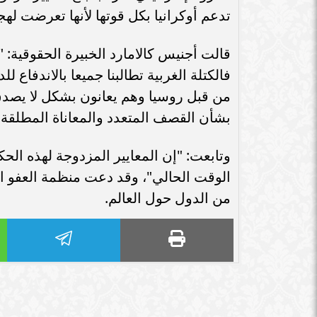
الوافدين للدراسة في مصر وصل
رئيس وزراء النرويج 
إلى أكثر...
الاستثمارات بين ال
رويترز تنفي علمها المسبق
”بدر” طفل فلسطين
بالتحضير لـ طوفان الأقصى
الجنسية البرازيلية خرج 
ينسى أصدقاءه.