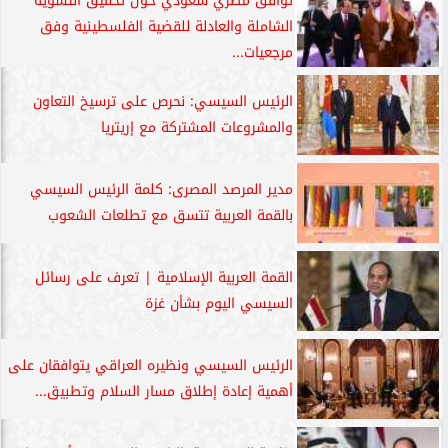
توافق مصري سعودي حول تحقيق التسوية
الشاملة والعادلة للقضية الفلسطينية وفق
مرجعيات...
الرئيس السيسي: نحرص على ترسيخ التعاون
والمشروعات المشتركة مع إريتريا
مدير المرصد المصرى: كلمة الرئيس السيسي
بالقمة العربية تتسق مع تطلعات الشعوب
القمة العربية الإسلامية | تعرف على رسائل
السيسي اليوم بشأن غزة
الرئيس السيسي ونظيره العراقي يتوافقان على
أهمية إعادة إطلاق مسار السلام وتطبيق...