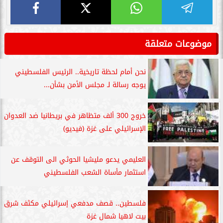
موضوعات متعلقة
نحن أمام لحظة تاريخية.. الرئيس الفلسطيني
يوجه رسالة لـ مجلس الأمن بشأن...
خروج 300 ألف متظاهر في بريطانيا ضد العدوان
الإسرائيلي على غزة (فيديو)
العليمي يدعو مليشيا الحوثي الى التوقف عن
استثمار مأساة الشعب الفلسطيني
فلسطين.. قصف مدفعي إسرائيلي مكثف شرق
بيت لاهيا شمال غزة