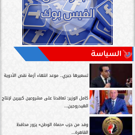
السياسة
تسعيرها جبري.. موعد انتهاء أزمة نقص الأدوية
كامل الوزير: تعاقدنا على مشروعين كبيرين لإنتاج
الهيدروجين...
وفد من حزب «حماة الوطن» يزور محافظ
القاهرة...