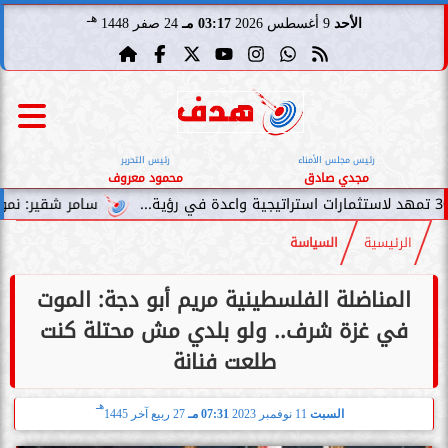
هـ
الأحد
9 أغسطس 2026
03:17 مـ
24 صفر 1448
رئيس مجلس الأمناء
رئيس التحرير
مجدي صادق
محمود معروف
سامر شقير: نمو صناديق الاستث
الرئيسية
السياسة
المناضلة الفلسطينية مريم أبو دجة: الموت
في غزة شرف.. ولو بلدي مش محتلة كنت
طلعت فنانة
هـ
السبت
11 نوفمبر 2023
07:31 مـ
27 ربيع آخر 1445